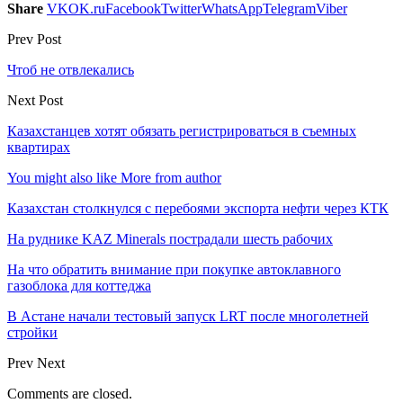
Share
VK
OK.ru
Facebook
Twitter
WhatsApp
Telegram
Viber
Prev Post
Чтоб не отвлекались
Next Post
Казахстанцев хотят обязать регистрироваться в съемных
квартирах
You might also like
More from author
Казахстан столкнулся с перебоями экспорта нефти через КТК
На руднике KAZ Minerals пострадали шесть рабочих
На что обратить внимание при покупке автоклавного
газоблока для коттеджа
В Астане начали тестовый запуск LRT после многолетней
стройки
Prev
Next
Comments are closed.