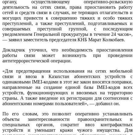
органу, осуществляющему оперативно-розыскную
деятельность на сетях связи, права приостановить работу
сетей и средств связи в случаях, не терпящих отлагательств и
могущих привести к совершению тяжких и особо тяжких
преступлений, а также преступлений, подготавливаемых и
совершаемых преступной группой, с последующим
уведомлением Генеральной прокуратуры в течение 24 часов»,
— заявил заместитель председателя КНБ Марат Колкобаев.
Докладчик уточнил, что необходимость приостановления
работы связи может возникнуть при проведении
антитеррористической операции.
«Для предотвращения использования на сетях мобильной
связи и ввоза в Казахстан абонентских устройств с
одинаковыми IMEI-кодами в этот же закон вносятся поправки,
направленные на создание единой базы IMEI-кодов всех
устройств, функционирующих и ввозимых на территорию
страны. А также введение их регистрации для соотнесения с
абонентскими номерами пользователей», — добавил он.
По его словам, это позволит оперативно устанавливать
объекты заинтересованности правоохранительных и
специальных органов, сократит ввоз контрафактных
устройств и уменьшит кражи чужого имущества. Для