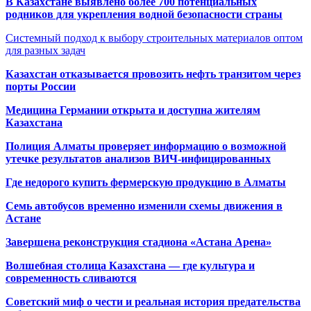
В Казахстане выявлено более 700 потенциальных
родников для укрепления водной безопасности страны
Системный подход к выбору строительных материалов оптом
для разных задач
Казахстан отказывается провозить нефть транзитом через
порты России
Медицина Германии открыта и доступна жителям
Казахстана
Полиция Алматы проверяет информацию о возможной
утечке результатов анализов ВИЧ-инфицированных
Где недорого купить фермерскую продукцию в Алматы
Семь автобусов временно изменили схемы движения в
Астане
Завершена реконструкция стадиона «Астана Арена»
Волшебная столица Казахстана — где культура и
современность сливаются
Советский миф о чести и реальная история предательства