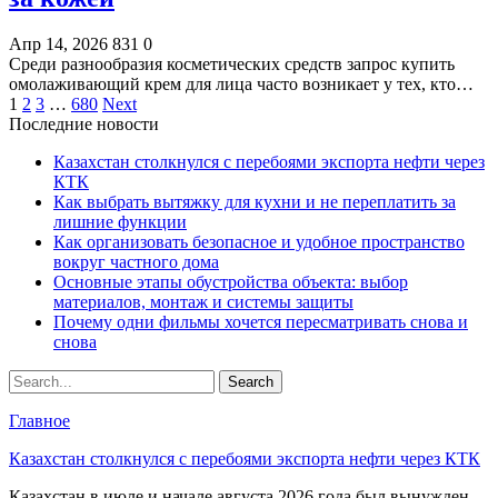
Апр 14, 2026
831
0
Среди разнообразия косметических средств запрос купить
омолаживающий крем для лица часто возникает у тех, кто…
1
2
3
…
680
Next
Последние новости
Казахстан столкнулся с перебоями экспорта нефти через
КТК
Как выбрать вытяжку для кухни и не переплатить за
лишние функции
Как организовать безопасное и удобное пространство
вокруг частного дома
Основные этапы обустройства объекта: выбор
материалов, монтаж и системы защиты
Почему одни фильмы хочется пересматривать снова и
снова
Главное
Казахстан столкнулся с перебоями экспорта нефти через КТК
Казахстан в июле и начале августа 2026 года был вынужден