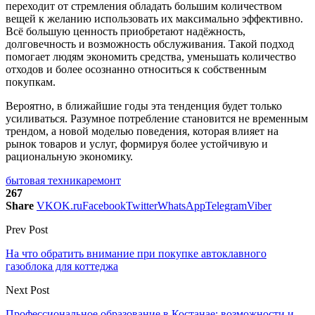
переходит от стремления обладать большим количеством
вещей к желанию использовать их максимально эффективно.
Всё большую ценность приобретают надёжность,
долговечность и возможность обслуживания. Такой подход
помогает людям экономить средства, уменьшать количество
отходов и более осознанно относиться к собственным
покупкам.
Вероятно, в ближайшие годы эта тенденция будет только
усиливаться. Разумное потребление становится не временным
трендом, а новой моделью поведения, которая влияет на
рынок товаров и услуг, формируя более устойчивую и
рациональную экономику.
бытовая техника
ремонт
267
Share
VK
OK.ru
Facebook
Twitter
WhatsApp
Telegram
Viber
Prev Post
На что обратить внимание при покупке автоклавного
газоблока для коттеджа
Next Post
Профессиональное образование в Костанае: возможности и