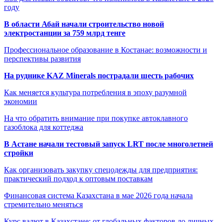
году
В области Абай начали строительство новой
электростанции за 759 млрд тенге
Профессиональное образование в Костанае: возможности и
перспективы развития
На руднике KAZ Minerals пострадали шесть рабочих
Как меняется культура потребления в эпоху разумной
экономии
На что обратить внимание при покупке автоклавного
газоблока для коттеджа
В Астане начали тестовый запуск LRT после многолетней
стройки
Как организовать закупку спецодежды для предприятия:
практический подход к оптовым поставкам
Финансовая система Казахстана в мае 2026 года начала
стремительно меняться
Курс валют в Казахстане: от глобальных факторов до личных