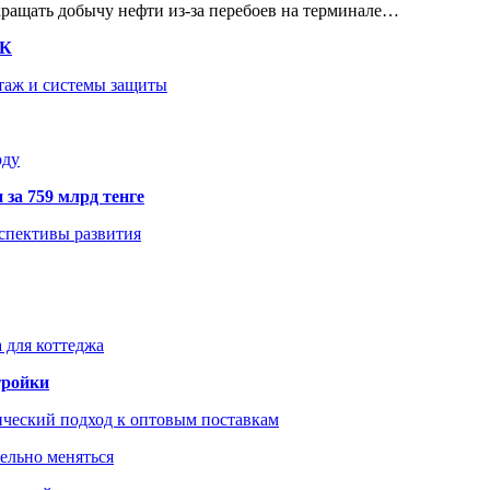
кращать добычу нефти из-за перебоев на терминале…
ТК
нтаж и системы защиты
оду
 за 759 млрд тенге
рспективы развития
 для коттеджа
тройки
ический подход к оптовым поставкам
тельно меняться