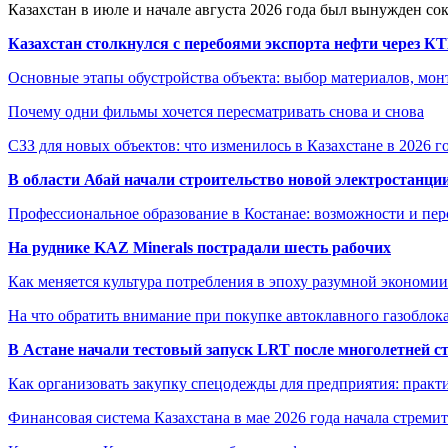
Казахстан в июле и начале августа 2026 года был вынужден со
Казахстан столкнулся с перебоями экспорта нефти через К
Основные этапы обустройства объекта: выбор материалов, мо
Почему одни фильмы хочется пересматривать снова и снова
СЗЗ для новых объектов: что изменилось в Казахстане в 2026 г
В области Абай начали строительство новой электростанции
Профессиональное образование в Костанае: возможности и пе
На руднике KAZ Minerals пострадали шесть рабочих
Как меняется культура потребления в эпоху разумной экономии
На что обратить внимание при покупке автоклавного газоблока
В Астане начали тестовый запуск LRT после многолетней с
Как организовать закупку спецодежды для предприятия: практ
Финансовая система Казахстана в мае 2026 года начала стреми