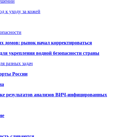
решений
д к уходу за кожей
зопасности
ых домов: рынок начал корректироваться
для укрепления водной безопасности страны
ля разных задач
порты России
на
ке результатов анализов ВИЧ-инфицированных
не
ость сливаются