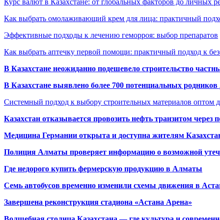
Курс валют в Казахстане: от глобальных факторов до личных 
Как выбрать омолаживающий крем для лица: практичный подхо
Эффективные подходы к лечению геморроя: выбор препаратов
Как выбрать аптечку первой помощи: практичный подход к бе
В Казахстане неожиданно подешевело строительство частн
В Казахстане выявлено более 700 потенциальных родников 
Системный подход к выбору строительных материалов оптом д
Казахстан отказывается провозить нефть транзитом через 
Медицина Германии открыта и доступна жителям Казахста
Полиция Алматы проверяет информацию о возможной утеч
Где недорого купить фермерскую продукцию в Алматы
Семь автобусов временно изменили схемы движения в Аста
Завершена реконструкция стадиона «Астана Арена»
Волшебная столица Казахстана — где культура и современн