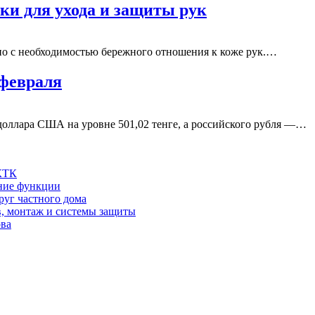
ки для ухода и защиты рук
но с необходимостью бережного отношения к коже рук.…
 февраля
оллара США на уровне 501,02 тенге, а российского рубля —…
 КТК
шние функции
руг частного дома
в, монтаж и системы защиты
ова