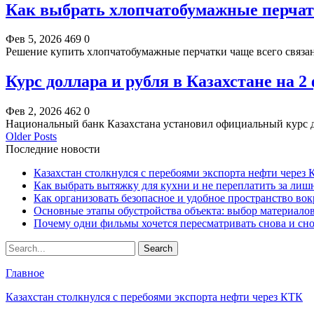
Как выбрать хлопчатобумажные перчат
Фев 5, 2026
469
0
Решение купить хлопчатобумажные перчатки чаще всего связа
Курс доллара и рубля в Казахстане на 2
Фев 2, 2026
462
0
Национальный банк Казахстана установил официальный курс д
Older Posts
Последние новости
Казахстан столкнулся с перебоями экспорта нефти через
Как выбрать вытяжку для кухни и не переплатить за ли
Как организовать безопасное и удобное пространство вок
Основные этапы обустройства объекта: выбор материало
Почему одни фильмы хочется пересматривать снова и сн
Главное
Казахстан столкнулся с перебоями экспорта нефти через КТК