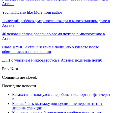
Астане
You might also like
More from author
11-летний ребёнок умер после пожара в многоэтажном доме в
Астане
46 человек эвакуировали во время пожара в многоэтажке в
Астане
Глава ДУИС Астаны заявил в полицию о клевете после
обвинения в изнасиловании
ДТП с участием микроавтобуса в Астане: водитель погиб
Prev
Next
Comments are closed.
Последние новости
Казахстан столкнулся с перебоями экспорта нефти через
КТК
Как выбрать вытяжку для кухни и не переплатить за
лишние функции
Как организовать безопасное и удобное пространство