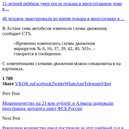
11-летний ребёнок умер после пожара в многоэтажном доме
в…
46 человек эвакуировали во время пожара в многоэтажке в…
В Астане семь автобусов изменили схемы движения,
сообщает CTS.
«Временно изменились схемы движения
маршрутов № 6, 16, 37, 39, 42, 49, 503», –
говорится в сообщении.
С изменёнными схемами движения можно ознакомиться на
картинках.
1 789
Share
VK
OK.ru
Facebook
Twitter
WhatsApp
Telegram
Viber
Prev Post
Мошенничество на 23 млн рублей: в Алматы задержали
иностранца, которого ищет ФСБ России
Next Post
Рекордное количество школ построили за этот учебный год в