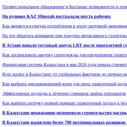
Профессиональное образование в Костанае: возможности и пе
На руднике KAZ Minerals пострадали шесть рабочих
Как меняется культура потребления в эпоху разумной экономии
На что обратить внимание при покупке автоклавного газоблока
В Астане начали тестовый запуск LRT после многолетней с
Как организовать закупку спецодежды для предприятия: практ
Финансовая система Казахстана в мае 2026 года начала стреми
Курс валют в Казахстане: от глобальных факторов до личных 
Как выбрать омолаживающий крем для лица: практичный подхо
Эффективные подходы к лечению геморроя: выбор препаратов
Как выбрать аптечку первой помощи: практичный подход к бе
В Казахстане неожиданно подешевело строительство частн
В Казахстане выявлено более 700 потенциальных родников 