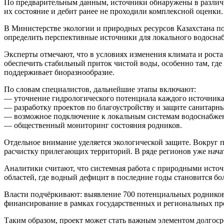
По предварительным данным, источники обнаружены в различн
их состояние и дебит ранее не проходили комплексной оценки
В
Министерстве экологии и природных ресурсов Казахстана
по
определить перспективные источники для локального водоснаб
Эксперты отмечают, что в условиях изменения климата и рост
обеспечить стабильный приток чистой воды, особенно там, где
поддерживает биоразнообразие.
По словам специалистов, дальнейшие этапы включают:
— уточнение гидрологического потенциала каждого источника
— разработку проектов по благоустройству и защите санитарны
— возможное подключение к локальным системам водоснабже
— общественный мониторинг состояния родников.
Отдельное внимание уделяется экологической защите. Вокруг 
расчистку прилегающих территорий. В ряде регионов уже нач
Аналитики считают, что системная работа с природными исто
областей, где водный дефицит в последние годы становится б
Власти подчёркивают: выявление 700 потенциальных родников
финансирование в рамках государственных и региональных пр
Таким образом, проект может стать важным элементом долгоср