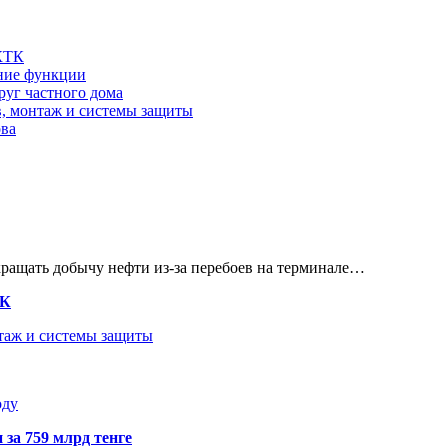
 КТК
шние функции
руг частного дома
в, монтаж и системы защиты
ова
кращать добычу нефти из-за перебоев на терминале…
ТК
нтаж и системы защиты
оду
 за 759 млрд тенге