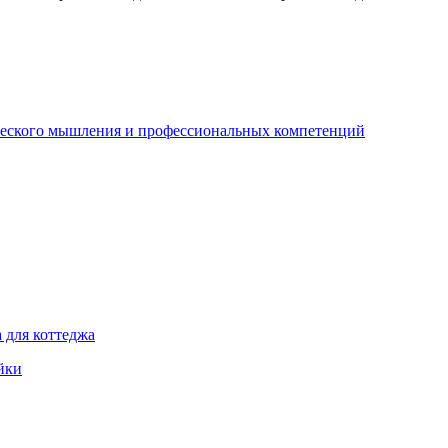
ческого мышления и профессиональных компетенций
 для коттеджа
йки