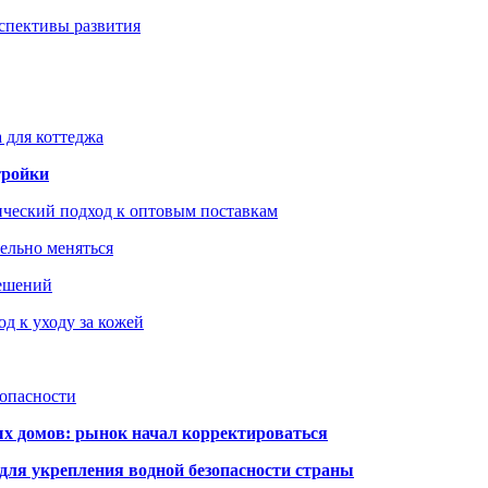
рспективы развития
 для коттеджа
тройки
ический подход к оптовым поставкам
тельно меняться
решений
д к уходу за кожей
зопасности
ых домов: рынок начал корректироваться
для укрепления водной безопасности страны