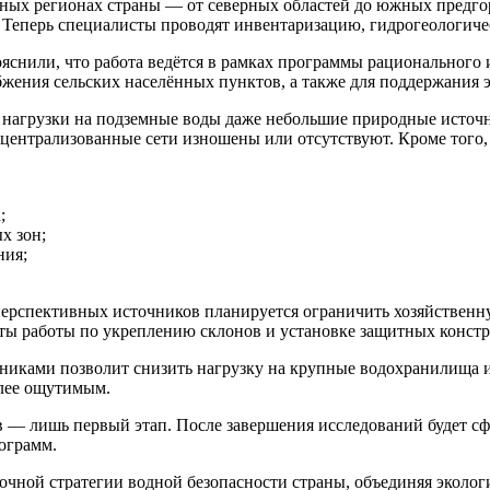
ых регионах страны — от северных областей до южных предгор
. Теперь специалисты проводят инвентаризацию, гидрогеологиче
яснили, что работа ведётся в рамках программы рационального 
жения сельских населённых пунктов, а также для поддержания 
а нагрузки на подземные воды даже небольшие природные источ
 централизованные сети изношены или отсутствуют. Кроме того,
;
х зон;
ния;
перспективных источников планируется ограничить хозяйственну
аты работы по укреплению склонов и установке защитных конст
чниками позволит снизить нагрузку на крупные водохранилища 
олее ощутимым.
 — лишь первый этап. После завершения исследований будет сф
ограмм.
очной стратегии водной безопасности страны, объединяя эколог