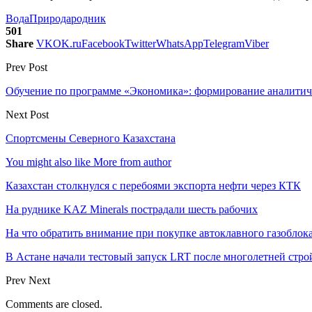
Вода
Природа
родник
501
Share
VK
OK.ru
Facebook
Twitter
WhatsApp
Telegram
Viber
Prev Post
Обучение по программе «Экономика»: формирование аналити
Next Post
Спортсмены Северного Казахстана
You might also like
More from author
Казахстан столкнулся с перебоями экспорта нефти через КТК
На руднике KAZ Minerals пострадали шесть рабочих
На что обратить внимание при покупке автоклавного газоблока
В Астане начали тестовый запуск LRT после многолетней стро
Prev
Next
Comments are closed.