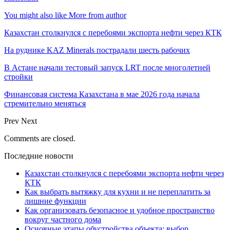
You might also like
More from author
Казахстан столкнулся с перебоями экспорта нефти через КТК
На руднике KAZ Minerals пострадали шесть рабочих
В Астане начали тестовый запуск LRT после многолетней
стройки
Финансовая система Казахстана в мае 2026 года начала
стремительно меняться
Prev
Next
Comments are closed.
Последние новости
Казахстан столкнулся с перебоями экспорта нефти через
КТК
Как выбрать вытяжку для кухни и не переплатить за
лишние функции
Как организовать безопасное и удобное пространство
вокруг частного дома
Основные этапы обустройства объекта: выбор