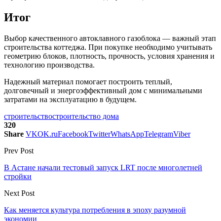
Итог
Выбор качественного автоклавного газоблока — важный этап
строительства коттеджа. При покупке необходимо учитывать
геометрию блоков, плотность, прочность, условия хранения и
технологию производства.
Надежный материал помогает построить теплый,
долговечный и энергоэффективный дом с минимальными
затратами на эксплуатацию в будущем.
строительство
строительство дома
320
Share
VK
OK.ru
Facebook
Twitter
WhatsApp
Telegram
Viber
Prev Post
В Астане начали тестовый запуск LRT после многолетней
стройки
Next Post
Как меняется культура потребления в эпоху разумной
экономии