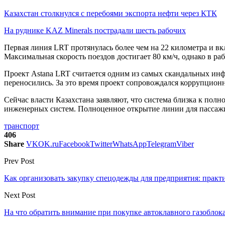
Казахстан столкнулся с перебоями экспорта нефти через КТК
На руднике KAZ Minerals пострадали шесть рабочих
Первая линия LRT протянулась более чем на 22 километра и в
Максимальная скорость поездов достигает 80 км/ч, однако в ра
Проект Astana LRT считается одним из самых скандальных инф
переносились. За это время проект сопровождался коррупционн
Сейчас власти Казахстана заявляют, что система близка к пол
инженерных систем. Полноценное открытие линии для пассажи
транспорт
406
Share
VK
OK.ru
Facebook
Twitter
WhatsApp
Telegram
Viber
Prev Post
Как организовать закупку спецодежды для предприятия: практ
Next Post
На что обратить внимание при покупке автоклавного газоблока