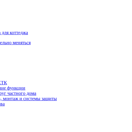
 для коттеджа
тельно меняться
 КТК
шние функции
руг частного дома
в, монтаж и системы защиты
ова