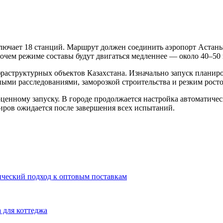
ключает 18 станций. Маршрут должен соединить аэропорт Астаны
бочем режиме составы будут двигаться медленнее — около 40–50 
раструктурных объектов Казахстана. Изначально запуск планир
ыми расследованиями, заморозкой строительства и резким росто
ноценному запуску. В городе продолжается настройка автоматиче
ров ожидается после завершения всех испытаний.
ический подход к оптовым поставкам
 для коттеджа