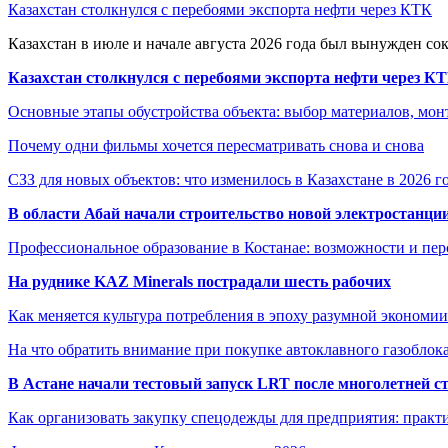
Казахстан столкнулся с перебоями экспорта нефти через КТК
Казахстан в июле и начале августа 2026 года был вынужден со
Казахстан столкнулся с перебоями экспорта нефти через К
Основные этапы обустройства объекта: выбор материалов, мо
Почему одни фильмы хочется пересматривать снова и снова
СЗЗ для новых объектов: что изменилось в Казахстане в 2026 г
В области Абай начали строительство новой электростанции
Профессиональное образование в Костанае: возможности и пе
На руднике KAZ Minerals пострадали шесть рабочих
Как меняется культура потребления в эпоху разумной экономии
На что обратить внимание при покупке автоклавного газоблока
В Астане начали тестовый запуск LRT после многолетней с
Как организовать закупку спецодежды для предприятия: практ