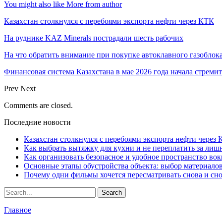
You might also like
More from author
Казахстан столкнулся с перебоями экспорта нефти через КТК
На руднике KAZ Minerals пострадали шесть рабочих
На что обратить внимание при покупке автоклавного газоблока
Финансовая система Казахстана в мае 2026 года начала стреми
Prev
Next
Comments are closed.
Последние новости
Казахстан столкнулся с перебоями экспорта нефти через
Как выбрать вытяжку для кухни и не переплатить за ли
Как организовать безопасное и удобное пространство вок
Основные этапы обустройства объекта: выбор материало
Почему одни фильмы хочется пересматривать снова и сн
Главное