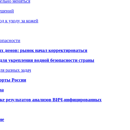
тельно меняться
решений
д к уходу за кожей
зопасности
ых домов: рынок начал корректироваться
для укрепления водной безопасности страны
ля разных задач
порты России
на
ке результатов анализов ВИЧ-инфицированных
не