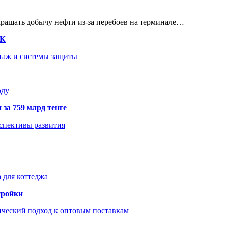
кращать добычу нефти из-за перебоев на терминале…
ТК
нтаж и системы защиты
оду
 за 759 млрд тенге
рспективы развития
 для коттеджа
тройки
ический подход к оптовым поставкам