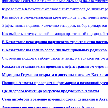
Финансовая система Казахстана в мае 2026 года начала стреми
Курс валют в Казахстане: от глобальных факторов до личных 
Как выбрать омолаживающий крем для лица: практичный подхо
Эффективные подходы к лечению геморроя: выбор препаратов
Как выбрать аптечку первой помощи: практичный подход к бе
В Казахстане неожиданно подешевело строительство частн
В Казахстане выявлено более 700 потенциальных родников 
Системный подход к выбору строительных материалов оптом д
Казахстан отказывается провозить нефть транзитом через 
Медицина Германии открыта и доступна жителям Казахста
Полиция Алматы проверяет информацию о возможной утеч
Где недорого купить фермерскую продукцию в Алматы
Семь автобусов временно изменили схемы движения в Аста
Завершена реконструкция стадиона «Астана Арена»