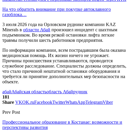
На что обратить внимание при покупке автоклавного
газоблока…
3 июля 2026 года на Орловском руднике компании KAZ
Minerals в
области Абай
произошел инцидент с шахтным
подъемником. Во время резкой остановки лифта легкие
травмы получили шесть работников предприятия.
По информации компании, всем пострадавшим была оказана
медицинская помощь. Их жизни ничего не угрожает.
Причины происшествия устанавливаются, проводится
служебное расследование. Специалисты должны определить,
что стало причиной нештатной остановки оборудования и
требуется ли принятие дополнительных мер безопасности на
объекте.
абай
Абайская область
область Абай
рудник
181
Share
VK
OK.ru
Facebook
Twitter
WhatsApp
Telegram
Viber
Prev Post
Профессиональное образование в Костанае: возможности и
перспективы развития