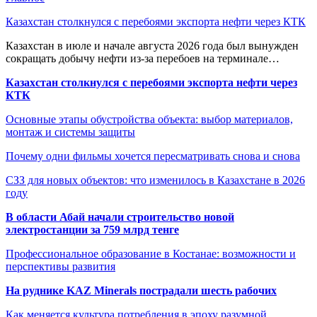
Казахстан столкнулся с перебоями экспорта нефти через КТК
Казахстан в июле и начале августа 2026 года был вынужден
сокращать добычу нефти из-за перебоев на терминале…
Казахстан столкнулся с перебоями экспорта нефти через
КТК
Основные этапы обустройства объекта: выбор материалов,
монтаж и системы защиты
Почему одни фильмы хочется пересматривать снова и снова
СЗЗ для новых объектов: что изменилось в Казахстане в 2026
году
В области Абай начали строительство новой
электростанции за 759 млрд тенге
Профессиональное образование в Костанае: возможности и
перспективы развития
На руднике KAZ Minerals пострадали шесть рабочих
Как меняется культура потребления в эпоху разумной