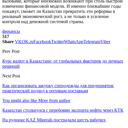
вызовами, которые неизбежно возникают при столь быстром
изменении финансовой модели. И именно ближайшие годы
покажут, сможет ли Казахстан превратить эти реформы в
реальный экономический рост, а не только в усиление
контроля над денежной системой страны.
финансы
517
Share
VK
OK.ru
Facebook
Twitter
WhatsApp
Telegram
Viber
Prev Post
Курс валют в Казахстане: от глобальных факторов до личных
решений
Next Post
Как организовать закупку спецодежды для предприятия:
практический подход к оптовым поставкам
You might also like
More from author
Казахстан столкнулся с перебоями экспорта нефти через КТК
На руднике KAZ Minerals пострадали шесть рабочих