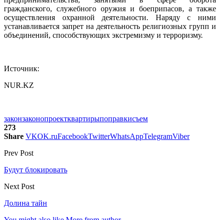
гражданского, служебного оружия и боеприпасов, а также
осуществления охранной деятельности. Наряду с ними
устанавливается запрет на деятельность религиозных групп и
объединений, способствующих экстремизму и терроризму.
Источник:
NUR.KZ
закон
законопроект
квартиры
поправки
съем
273
Share
VK
OK.ru
Facebook
Twitter
WhatsApp
Telegram
Viber
Prev Post
Будут блокировать
Next Post
Долина тайн
You might also like
More from author