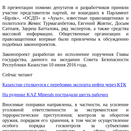
В презентации помимо депутатов и разработчиков приняли
участие представители партий, не вошедших в Парламент
«Бірлік», «ОСДП» и «Ауыл», известные правозащитники и
политологи Жемис Турмаганбетова, Евгений Жовтис, Досым
Сатпаев, Зауреш Батталова, ряд экспертов, а также средства
массовой информации. Общественные организации и
правозащитники впервые были привлечены к обсуждению
подобных законопроектов.
Законопроект разработан во исполнение поручения Главы
государства, данного на заседании Совета Безопасности
Республики Казахстан 10 июня 2016 года.
Сейчас читают
Казахстан столкнулся с перебоями экспорта нефти через КТК
На руднике KAZ Minerals пострадали шесть рабочих
Вносимые поправки направлены, в частности, на усиление
уголовной ответственности за экстремистские и
террористические преступления; контроля за оборотом
оружия, порядком его хранения, в том числе осуществление
особого порядка госконтроля за субъектами
предпринимательства, занятыми в сфере оборота