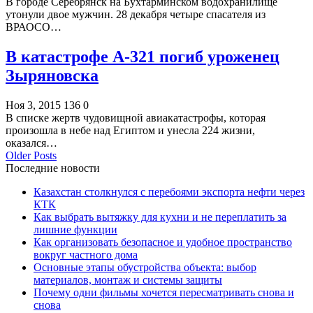
В городе Серебрянск на Бухтарминском водохранилище
утонули двое мужчин. 28 декабря четыре спасателя из
ВРАОСО…
В катастрофе А-321 погиб уроженец
Зыряновска
Ноя 3, 2015
136
0
В списке жертв чудовищной авиакатастрофы, которая
произошла в небе над Египтом и унесла 224 жизни,
оказался…
Older Posts
Последние новости
Казахстан столкнулся с перебоями экспорта нефти через
КТК
Как выбрать вытяжку для кухни и не переплатить за
лишние функции
Как организовать безопасное и удобное пространство
вокруг частного дома
Основные этапы обустройства объекта: выбор
материалов, монтаж и системы защиты
Почему одни фильмы хочется пересматривать снова и
снова