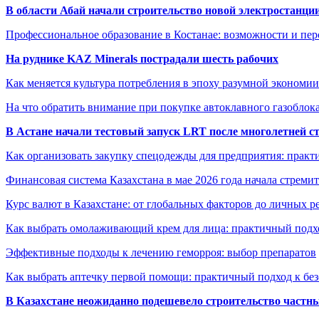
В области Абай начали строительство новой электростанции
Профессиональное образование в Костанае: возможности и пе
На руднике KAZ Minerals пострадали шесть рабочих
Как меняется культура потребления в эпоху разумной экономии
На что обратить внимание при покупке автоклавного газоблока
В Астане начали тестовый запуск LRT после многолетней с
Как организовать закупку спецодежды для предприятия: практ
Финансовая система Казахстана в мае 2026 года начала стреми
Курс валют в Казахстане: от глобальных факторов до личных 
Как выбрать омолаживающий крем для лица: практичный подхо
Эффективные подходы к лечению геморроя: выбор препаратов
Как выбрать аптечку первой помощи: практичный подход к бе
В Казахстане неожиданно подешевело строительство частн