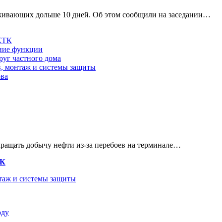
роживающих дольше 10 дней. Об этом сообщили на заседании…
 КТК
шние функции
руг частного дома
в, монтаж и системы защиты
ова
кращать добычу нефти из-за перебоев на терминале…
ТК
нтаж и системы защиты
оду