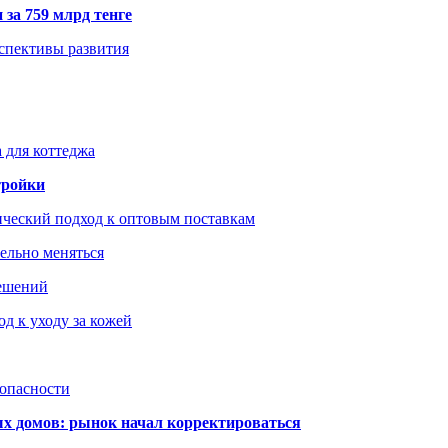
 за 759 млрд тенге
рспективы развития
 для коттеджа
тройки
ический подход к оптовым поставкам
тельно меняться
решений
д к уходу за кожей
зопасности
ых домов: рынок начал корректироваться