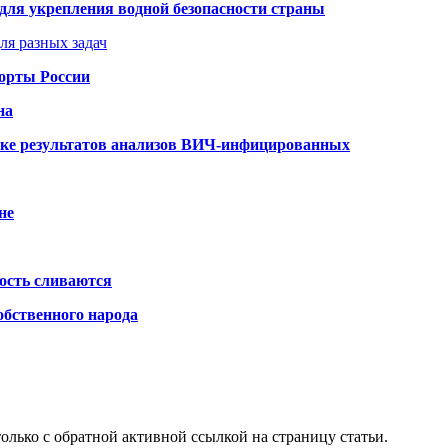
для укрепления водной безопасности страны
ля разных задач
порты России
на
ке результатов анализов ВИЧ-инфицированных
не
ость сливаются
обственного народа
олько с обратной активной ссылкой на страницу статьи.