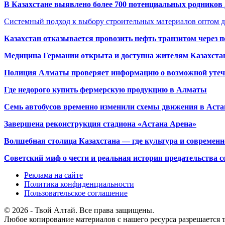
В Казахстане выявлено более 700 потенциальных родников 
Системный подход к выбору строительных материалов оптом д
Казахстан отказывается провозить нефть транзитом через 
Медицина Германии открыта и доступна жителям Казахста
Полиция Алматы проверяет информацию о возможной утеч
Где недорого купить фермерскую продукцию в Алматы
Семь автобусов временно изменили схемы движения в Аста
Завершена реконструкция стадиона «Астана Арена»
Волшебная столица Казахстана — где культура и современн
Советский миф о чести и реальная история предательства с
Реклама на сайте
Политика конфиденциальности
Пользовательское соглашение
© 2026 - Твой Алтай. Все права защищены.
Любое копирование материалов с нашего ресурса разрешается т