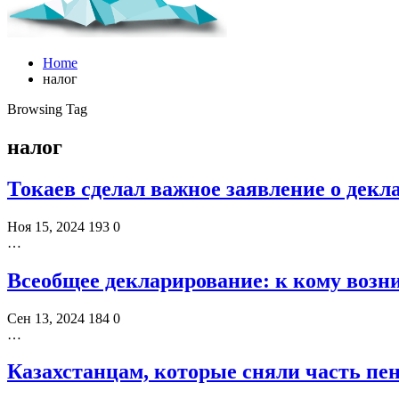
Home
налог
Browsing Tag
налог
Токаев сделал важное заявление о декл
Ноя 15, 2024
193
0
…
Всеобщее декларирование: к кому возн
Сен 13, 2024
184
0
…
Казахстанцам, которые сняли часть пен