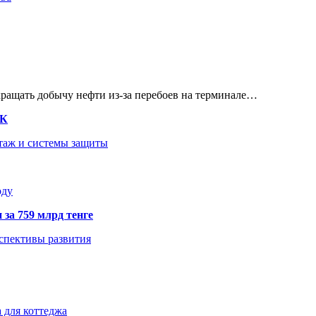
кращать добычу нефти из-за перебоев на терминале…
ТК
нтаж и системы защиты
оду
 за 759 млрд тенге
рспективы развития
 для коттеджа