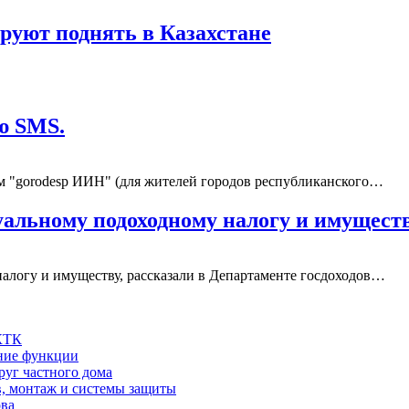
руют поднять в Казахстане
ю SMS.
ом "gorodesp ИИН" (для жителей городов республиканского…
альному подоходному налогу и имуществ
алогу и имуществу, рассказали в Департаменте госдоходов…
 КТК
шние функции
руг частного дома
в, монтаж и системы защиты
ова