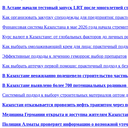
В Астане начали тестовый запуск LRT после многолетней с
Как организовать закупку спецодежды для предприятия: практ
Финансовая система Казахстана в мае 2026 года начала стреми
Курс валют в Казахстане: от глобальных факторов до личных 
Как выбрать омолаживающий крем для лица: практичный подхо
Эффективные подходы к лечению геморроя: выбор препаратов
Как выбрать аптечку первой помощи: практичный подход к бе
В Казахстане неожиданно подешевело строительство частн
В Казахстане выявлено более 700 потенциальных родников 
Системный подход к выбору строительных материалов оптом д
Казахстан отказывается провозить нефть транзитом через 
Медицина Германии открыта и доступна жителям Казахста
Полиция Алматы проверяет информацию о возможной утеч