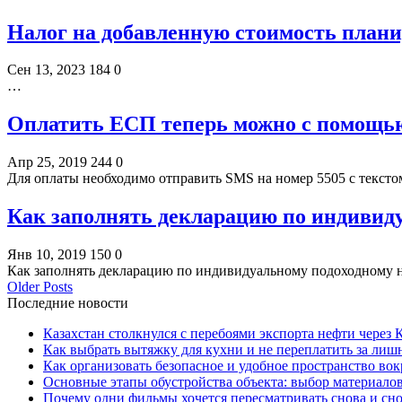
Налог на добавленную стоимость плани
Сен 13, 2023
184
0
…
Оплатить ЕСП теперь можно с помощь
Апр 25, 2019
244
0
Для оплаты необходимо отправить SMS на номер 5505 с текст
Как заполнять декларацию по индивиду
Янв 10, 2019
150
0
Как заполнять декларацию по индивидуальному подоходному н
Older Posts
Последние новости
Казахстан столкнулся с перебоями экспорта нефти через
Как выбрать вытяжку для кухни и не переплатить за ли
Как организовать безопасное и удобное пространство вок
Основные этапы обустройства объекта: выбор материало
Почему одни фильмы хочется пересматривать снова и сн