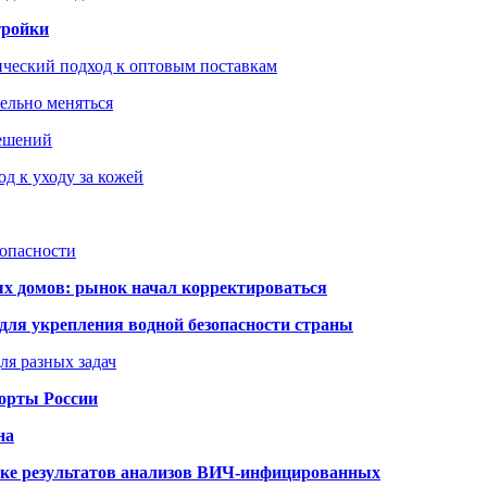
тройки
ический подход к оптовым поставкам
тельно меняться
решений
д к уходу за кожей
зопасности
ых домов: рынок начал корректироваться
для укрепления водной безопасности страны
ля разных задач
порты России
на
ке результатов анализов ВИЧ-инфицированных