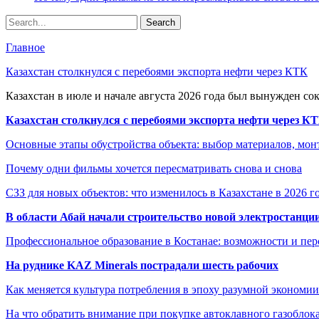
Главное
Казахстан столкнулся с перебоями экспорта нефти через КТК
Казахстан в июле и начале августа 2026 года был вынужден со
Казахстан столкнулся с перебоями экспорта нефти через К
Основные этапы обустройства объекта: выбор материалов, мо
Почему одни фильмы хочется пересматривать снова и снова
СЗЗ для новых объектов: что изменилось в Казахстане в 2026 г
В области Абай начали строительство новой электростанции
Профессиональное образование в Костанае: возможности и пе
На руднике KAZ Minerals пострадали шесть рабочих
Как меняется культура потребления в эпоху разумной экономии
На что обратить внимание при покупке автоклавного газоблока