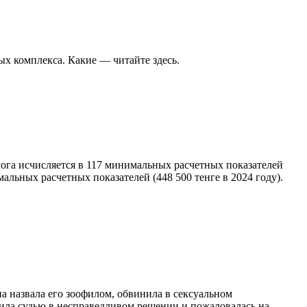
х комплекса. Какие — читайте здесь.
лога исчисляется в 117 минимальных расчетных показателей
мальных расчетных показателей (448 500 тенге в 2024 году).
 назвала его зоофилом, обвинила в сексуальном
инила судью в несправедливом решении и пожаловалась на