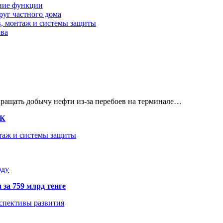
шние функции
руг частного дома
в, монтаж и системы защиты
ова
кращать добычу нефти из-за перебоев на терминале…
ТК
нтаж и системы защиты
оду
 за 759 млрд тенге
рспективы развития