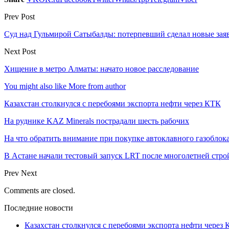
Prev Post
Суд над Гульмирой Сатыбалды: потерпевший сделал новые зая
Next Post
Хищение в метро Алматы: начато новое расследование
You might also like
More from author
Казахстан столкнулся с перебоями экспорта нефти через КТК
На руднике KAZ Minerals пострадали шесть рабочих
На что обратить внимание при покупке автоклавного газоблока
В Астане начали тестовый запуск LRT после многолетней стро
Prev
Next
Comments are closed.
Последние новости
Казахстан столкнулся с перебоями экспорта нефти через