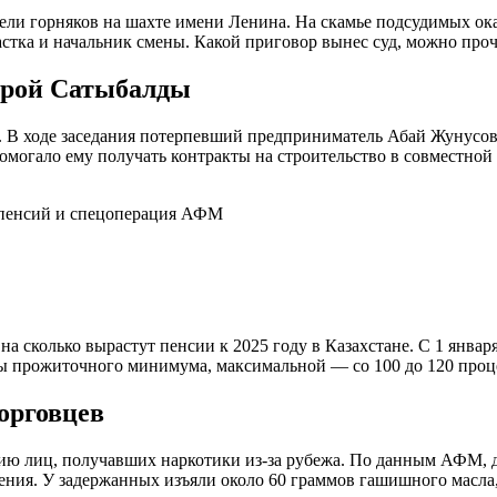
ели горняков на шахте имени Ленина. На скамье подсудимых ока
стка и начальник смены. Какой приговор вынес суд, можно проч
мирой Сатыбалды
В ходе заседания потерпевший предприниматель Абай Жунусов ра
могало ему получать контракты на строительство в совместной
а сколько вырастут пенсии к 2025 году в Казахстане. С 1 января
ны прожиточного минимума, максимальной — со 100 до 120 проц
орговцев
нию лиц, получавших наркотики из-за рубежа. По данным АФМ, 
ения. У задержанных изъяли около 60 граммов гашишного масла