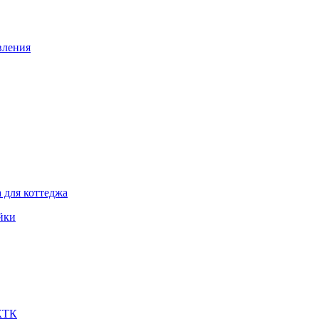
вления
 для коттеджа
йки
 КТК