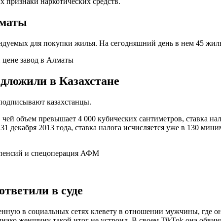
 признаки наркотических средств.
лматы
дуемых для покупки жилья. На сегодняшний день в нем 45 жилы
 цене завод в Алматы
едложили в Казахстане
 подписывают казахстанцы.
, чей объем превышает 4 000 кубических сантиметров, ставка на
 31 декабря 2013 года, ставка налога исчисляется уже в 130 мини
ответили в суде
ную в социальных сетях клевету в отношении мужчины, где она
Однако женщину такой итог не устроил. В своем TikTok она обв