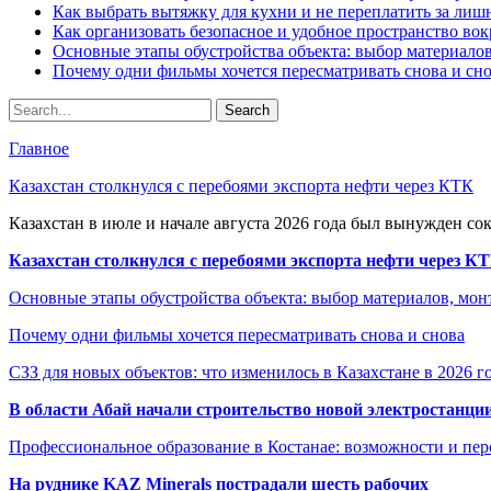
Как выбрать вытяжку для кухни и не переплатить за ли
Как организовать безопасное и удобное пространство вок
Основные этапы обустройства объекта: выбор материало
Почему одни фильмы хочется пересматривать снова и сн
Главное
Казахстан столкнулся с перебоями экспорта нефти через КТК
Казахстан в июле и начале августа 2026 года был вынужден со
Казахстан столкнулся с перебоями экспорта нефти через К
Основные этапы обустройства объекта: выбор материалов, мо
Почему одни фильмы хочется пересматривать снова и снова
СЗЗ для новых объектов: что изменилось в Казахстане в 2026 г
В области Абай начали строительство новой электростанции
Профессиональное образование в Костанае: возможности и пе
На руднике KAZ Minerals пострадали шесть рабочих