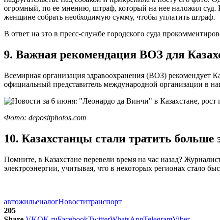
огромный, по ее мнению, штраф, который на нее наложил суд. 
женщине собрать необходимую сумму, чтобы уплатить штраф.
В ответ на это в пресс-службе городского суда прокомментиро
9. Важная рекомендация ВОЗ для Казах
Всемирная организация здравоохранения (ВОЗ) рекомендует Каз
официальный представитель международной организации в наше
Фото: depositphotos.com
10. Казахстанцы стали тратить больше 
Помните, в Казахстане перевели время на час назад? Журналис
электроэнергии, учитывая, что в некоторых регионах стало быст
авто
жилье
налог
Новости
транспорт
205
Share
VK
OK.ru
Facebook
Twitter
WhatsApp
Telegram
Viber