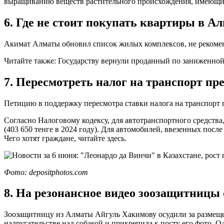
выращиванию веществ растительного происхождения, имеющих
6. Где не стоит покупать квартиры в А
Акимат Алматы обновил список жилых комплексов, не рекомен
Читайте также: Государству вернули проданный по заниженной
7. Пересмотреть налог на транспорт пр
Петицию в поддержку пересмотра ставки налога на транспорт
Согласно Налоговому кодексу, для автотранспортного средства
(403 650 тенге в 2024 году). Для автомобилей, ввезенных после
Чего хотят граждане, читайте здесь.
Фото: depositphotos.com
8. На резонансное видео зоозащитницы 
Зоозащитницу из Алматы Айгуль Хакимову осудили за размещен
надругательстве над собакой и прикрепила к посту его фото. 