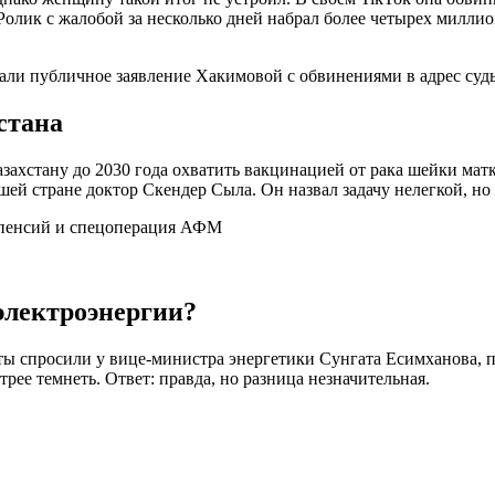
Ролик с жалобой за несколько дней набрал более четырех миллио
вали публичное заявление Хакимовой с обвинениями в адрес суд
стана
ахстану до 2030 года охватить вакцинацией от рака шейки матки
й стране доктор Скендер Сыла. Он назвал задачу нелегкой, но 
электроэнергии?
ты спросили у вице-министра энергетики Сунгата Есимханова, пр
рее темнеть. Ответ: правда, но разница незначительная.