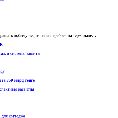
кращать добычу нефти из-за перебоев на терминале…
ТК
нтаж и системы защиты
оду
 за 759 млрд тенге
рспективы развития
 для коттеджа