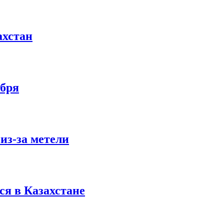
ахстан
абря
из-за метели
ся в Казахстане