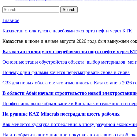
Главное
Казахстан столкнулся с перебоями экспорта нефти через КТК
Казахстан в июле и начале августа 2026 года был вынужден со
Казахстан столкнулся с перебоями экспорта нефти через К
Основные этапы обустройства объекта: выбор материалов, мо
Почему одни фильмы хочется пересматривать снова и снова
СЗЗ для новых объектов: что изменилось в Казахстане в 2026 г
В области Абай начали строительство новой электростанции
Профессиональное образование в Костанае: возможности и пе
На руднике KAZ Minerals пострадали шесть рабочих
Как меняется культура потребления в эпоху разумной экономии
На что обратить внимание при покупке автоклавного газоблока