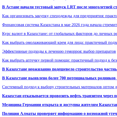
В Астане начали тестовый запуск LRT после многолетней с
Как организовать закупку спецодежды для предприятия: практ
Финансовая система Казахстана в мае 2026 года начала стреми
Курс валют в Казахстане: от глобальных факторов до личных 
Как выбрать омолаживающий крем для лица: практичный подхо
Эффективные подходы к лечению геморроя: выбор препаратов
Как выбрать аптечку первой помощи: практичный подход к бе
В Казахстане неожиданно подешевело строительство частн
В Казахстане выявлено более 700 потенциальных родников 
Системный подход к выбору строительных материалов оптом д
Казахстан отказывается провозить нефть транзитом через 
Медицина Германии открыта и доступна жителям Казахста
Полиция Алматы проверяет информацию о возможной утеч