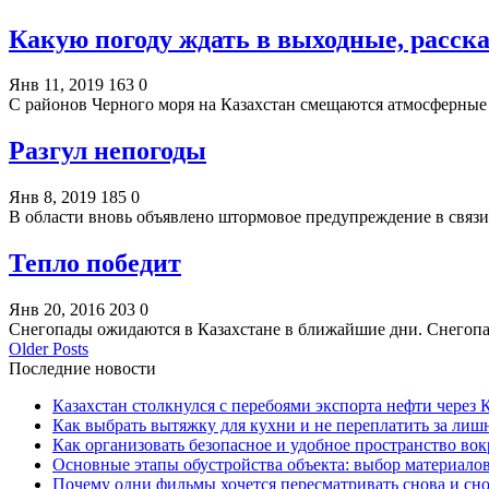
Какую погоду ждать в выходные, расск
Янв 11, 2019
163
0
С районов Черного моря на Казахстан смещаются атмосферны
Разгул непогоды
Янв 8, 2019
185
0
В области вновь объявлено штормовое предупреждение в свя
Тепло победит
Янв 20, 2016
203
0
Снегопады ожидаются в Казахстане в ближайшие дни. Снегопа
Older Posts
Последние новости
Казахстан столкнулся с перебоями экспорта нефти через
Как выбрать вытяжку для кухни и не переплатить за ли
Как организовать безопасное и удобное пространство вок
Основные этапы обустройства объекта: выбор материало
Почему одни фильмы хочется пересматривать снова и сн