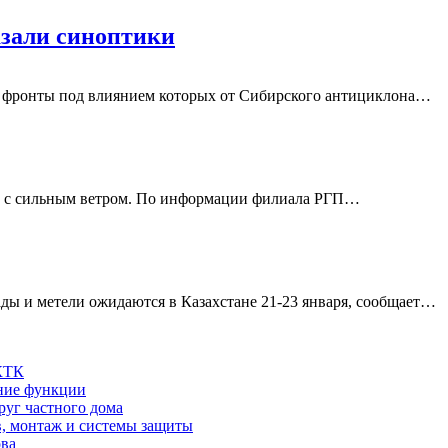
азали синоптики
е фронты под влиянием которых от Сибирского антициклона…
зи с сильным ветром. По информации филиала РГП…
ды и метели ожидаются в Казахстане 21-23 января, сообщает…
 КТК
шние функции
руг частного дома
в, монтаж и системы защиты
ова