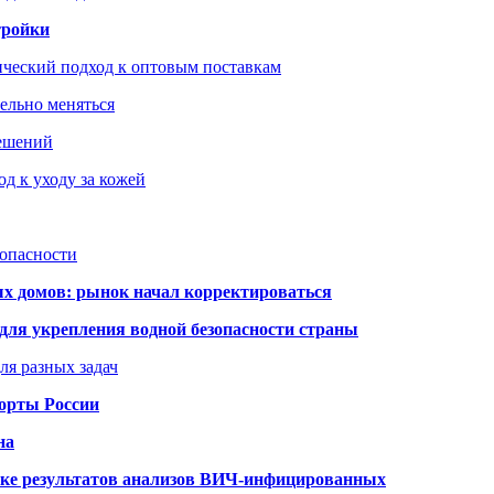
тройки
ический подход к оптовым поставкам
тельно меняться
решений
д к уходу за кожей
зопасности
ых домов: рынок начал корректироваться
для укрепления водной безопасности страны
ля разных задач
порты России
на
ке результатов анализов ВИЧ-инфицированных