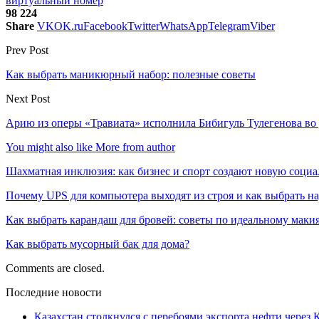
виртуальный номер
98 224
Share
VK
OK.ru
Facebook
Twitter
WhatsApp
Telegram
Viber
Prev Post
Как выбрать маникюрный набор: полезные советы
Next Post
Арию из оперы «Травиата» исполнила Бибигуль Тулегенова в
You might also like
More from author
Шахматная инклюзия: как бизнес и спорт создают новую соци
Почему UPS для компьютера выходят из строя и как выбрать 
Как выбрать карандаш для бровей: советы по идеальному маки
Как выбрать мусорный бак для дома?
Comments are closed.
Последние новости
Казахстан столкнулся с перебоями экспорта нефти через