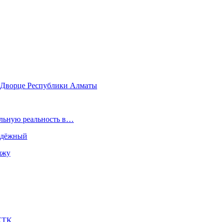
о Дворце Республики Алматы
альную реальность в…
надёжный
яжу
 КТК