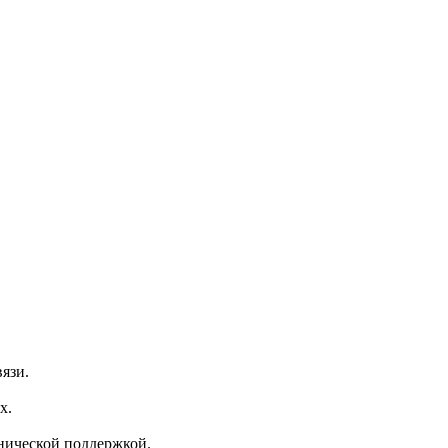
язи.
х.
нической поддержкой.