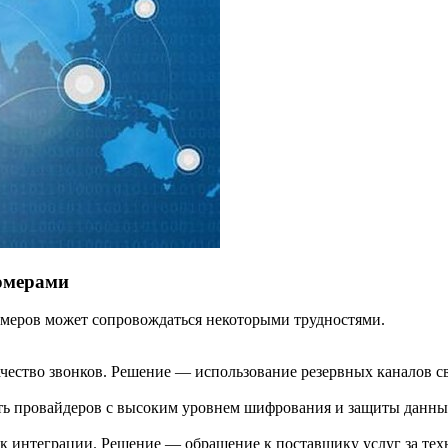
омерами
омеров может сопровождаться некоторыми трудностями.
чество звонков. Решение — использование резервных каналов св
ть провайдеров с высоким уровнем шифрования и защиты данны
к интеграции. Решение — обращение к поставщику услуг за тех