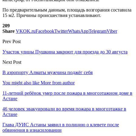
По предварительным данным, площадь возгорания составила
15 м2. Причины происшествия устанавливают.
209
Share
VK
OK.ru
Facebook
Twitter
WhatsApp
Telegram
Viber
Prev Post
Участок улицы Пушкина закроют для проезда до 30 августа
Next Post
В аэропорту Алматы мужчина поджёг себя
You might also like
More from author
11-летний ребёнок умер после пожара в многоэтажном доме в
Астане
46 человек эвакуировали во время пожара в многоэтажке в
Астане
Глава ДУИС Астаны заявил в полицию о клевете после
обвинения в изнасиловании