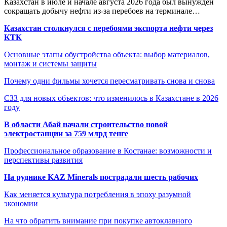
Казахстан в июле и начале августа 2026 года был вынужден
сокращать добычу нефти из-за перебоев на терминале…
Казахстан столкнулся с перебоями экспорта нефти через
КТК
Основные этапы обустройства объекта: выбор материалов,
монтаж и системы защиты
Почему одни фильмы хочется пересматривать снова и снова
СЗЗ для новых объектов: что изменилось в Казахстане в 2026
году
В области Абай начали строительство новой
электростанции за 759 млрд тенге
Профессиональное образование в Костанае: возможности и
перспективы развития
На руднике KAZ Minerals пострадали шесть рабочих
Как меняется культура потребления в эпоху разумной
экономии
На что обратить внимание при покупке автоклавного