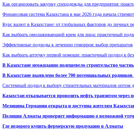
Как организовать закупку спецодежды для предприятия: практ
Финансовая система Казахстана в мае 2026 года начала стреми
Курс валют в Казахстане: от глобальных факторов до личных 
Как выбрать омолаживающий крем для лица: практичный подхо
Эффективные подходы к лечению геморроя: выбор препаратов
Как выбрать аптечку первой помощи: практичный подход к бе
В Казахстане неожиданно подешевело строительство частн
В Казахстане выявлено более 700 потенциальных родников 
Системный подход к выбору строительных материалов оптом д
Казахстан отказывается провозить нефть транзитом через 
Медицина Германии открыта и доступна жителям Казахста
Полиция Алматы проверяет информацию о возможной утеч
Где недорого купить фермерскую продукцию в Алматы