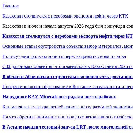
Главное
Казахстан столкнулся с перебоями экспорта нефти через КТК
Казахстан в июле и начале августа 2026 года был вынужден со
Казахстан столкнулся с перебоями экспорта нефти через К
Основные этапы обустройства объекта: выбор материалов, мо
Почему одни фильмы хочется пересматривать снова и снова
СЗЗ для новых объектов: что изменилось в Казахстане в 2026 г
В области Абай начали строительство новой электростанции
Профессиональное образование в Костанае: возможности и пе
На руднике KAZ Minerals пострадали шесть рабочих
Как меняется культура потребления в эпоху разумной экономии
На что обратить внимание при покупке автоклавного газоблока
В Астане начали тестовый запуск LRT после многолетней с