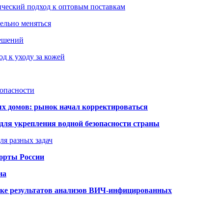
ический подход к оптовым поставкам
тельно меняться
решений
д к уходу за кожей
зопасности
ых домов: рынок начал корректироваться
для укрепления водной безопасности страны
ля разных задач
порты России
на
ке результатов анализов ВИЧ-инфицированных