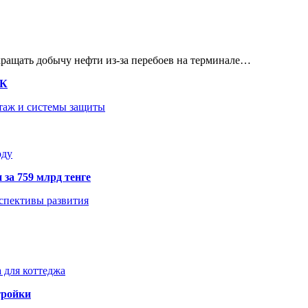
кращать добычу нефти из-за перебоев на терминале…
ТК
нтаж и системы защиты
оду
 за 759 млрд тенге
рспективы развития
 для коттеджа
тройки