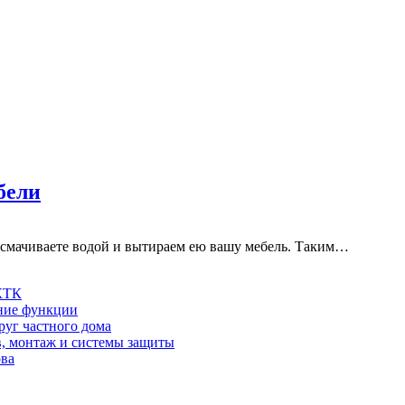
бели
, смачиваете водой и вытираем ею вашу мебель. Таким…
 КТК
шние функции
руг частного дома
в, монтаж и системы защиты
ова