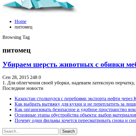
Home
питомец
Browsing Tag
питомец
Убираем шерсть животных с обивки ме
Сен 28, 2015
248
0
1. Для облегчения своей уборки, надеваем латексную перчатку
Последние новости
Казахстан столкнулся с перебоями экспорта нефти через
Как выбрать вытяжку для кухни и не переплатить за ли
Как организовать безопасное и удобное пространство вок
Основные этапы обустройства объекта: выбор материало
Почему одни фильмы хочется пересматривать снова и сн