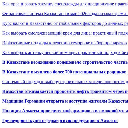
Как организовать закупку спецодежды для предприятия: практ
Финансовая система Казахстана в мае 2026 года начала стреми
Курс валют в Казахстане: от глобальных факторов до личных 
Как выбрать омолаживающий крем для лица: практичный подхо
Эффективные подходы к лечению геморроя: выбор препаратов
Как выбрать аптечку первой помощи: практичный подход к бе
В Казахстане неожиданно подешевело строительство частн
В Казахстане выявлено более 700 потенциальных родников 
Системный подход к выбору строительных материалов оптом д
Казахстан отказывается провозить нефть транзитом через 
Медицина Германии открыта и доступна жителям Казахста
Полиция Алматы проверяет информацию о возможной утеч
Где недорого купить фермерскую продукцию в Алматы