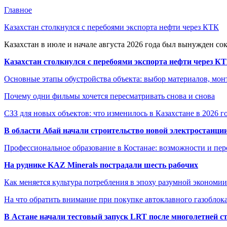
Главное
Казахстан столкнулся с перебоями экспорта нефти через КТК
Казахстан в июле и начале августа 2026 года был вынужден со
Казахстан столкнулся с перебоями экспорта нефти через К
Основные этапы обустройства объекта: выбор материалов, мо
Почему одни фильмы хочется пересматривать снова и снова
СЗЗ для новых объектов: что изменилось в Казахстане в 2026 г
В области Абай начали строительство новой электростанции
Профессиональное образование в Костанае: возможности и пе
На руднике KAZ Minerals пострадали шесть рабочих
Как меняется культура потребления в эпоху разумной экономии
На что обратить внимание при покупке автоклавного газоблока
В Астане начали тестовый запуск LRT после многолетней с