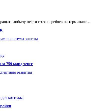
кращать добычу нефти из-за перебоев на терминале…
ТК
нтаж и системы защиты
оду
 за 759 млрд тенге
рспективы развития
 для коттеджа
тройки