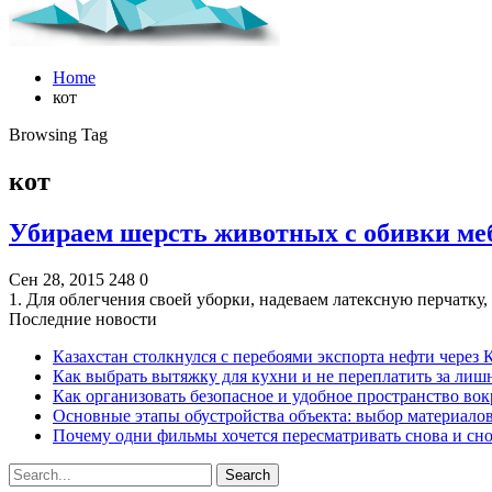
Home
кот
Browsing Tag
кот
Убираем шерсть животных с обивки ме
Сен 28, 2015
248
0
1. Для облегчения своей уборки, надеваем латексную перчатку
Последние новости
Казахстан столкнулся с перебоями экспорта нефти через
Как выбрать вытяжку для кухни и не переплатить за ли
Как организовать безопасное и удобное пространство вок
Основные этапы обустройства объекта: выбор материало
Почему одни фильмы хочется пересматривать снова и сн