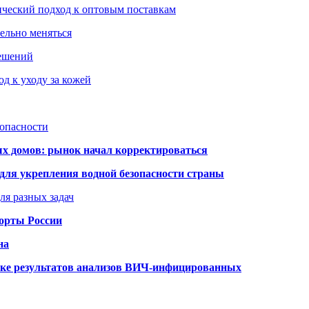
ический подход к оптовым поставкам
тельно меняться
решений
д к уходу за кожей
зопасности
ых домов: рынок начал корректироваться
для укрепления водной безопасности страны
ля разных задач
порты России
на
ке результатов анализов ВИЧ-инфицированных