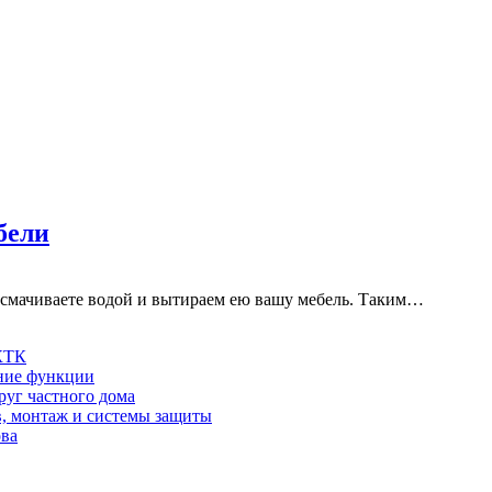
бели
, смачиваете водой и вытираем ею вашу мебель. Таким…
 КТК
шние функции
руг частного дома
в, монтаж и системы защиты
ова