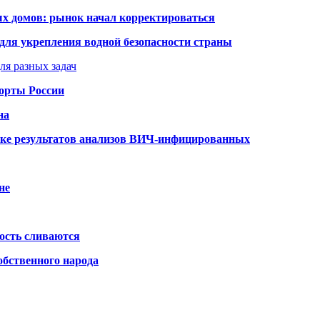
ых домов: рынок начал корректироваться
для укрепления водной безопасности страны
ля разных задач
порты России
на
ке результатов анализов ВИЧ-инфицированных
не
ость сливаются
обственного народа