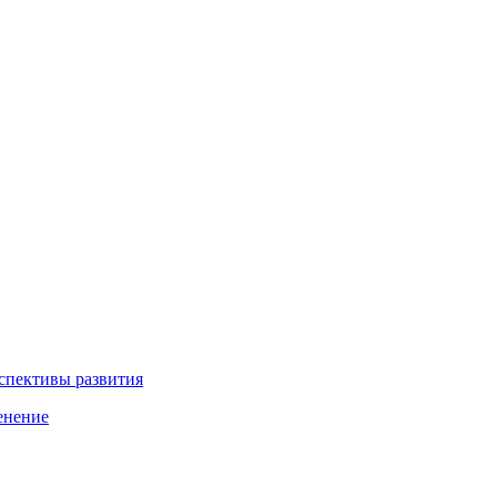
рспективы развития
енение