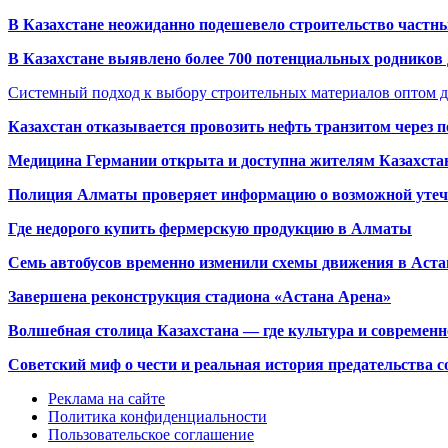
В Казахстане неожиданно подешевело строительство частн
В Казахстане выявлено более 700 потенциальных родников 
Системный подход к выбору строительных материалов оптом д
Казахстан отказывается провозить нефть транзитом через 
Медицина Германии открыта и доступна жителям Казахста
Полиция Алматы проверяет информацию о возможной утеч
Где недорого купить фермерскую продукцию в Алматы
Семь автобусов временно изменили схемы движения в Аста
Завершена реконструкция стадиона «Астана Арена»
Волшебная столица Казахстана — где культура и современн
Советский миф о чести и реальная история предательства с
Реклама на сайте
Политика конфиденциальности
Пользовательское соглашение