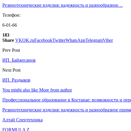
Резинотехнические изделия: надежность и разнообразное…
Телефон:
6-01-66
183
Share
VK
OK.ru
Facebook
Twitter
WhatsApp
Telegram
Viber
Prev Post
ИП. Байжесанов
Next Post
ИП. Раздыков
You might also like
More from author
Профессиональное образование в Костанае: возможности и пе
Резинотехнические изделия: надежность и разнообразное прим
Алтай Спецтехника
FORMULA Z