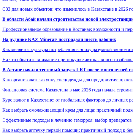
СЗЗ для новых объектов: что изменилось в Казахстане в 2026 г
В области Абай начали строительство новой электростанции
Профессиональное образование в Костанае: возможности и пе
На руднике KAZ Minerals пострадали шесть рабочих
Как меняется культура потребления в эпоху разумной экономии
На что обратить внимание при покупке автоклавного газоблока
В Астане начали тестовый запуск LRT после многолетней с
Как организовать закупку спецодежды для предприятия: практ
Финансовая система Казахстана в мае 2026 года начала стреми
Курс валют в Казахстане: от глобальных факторов до личных 
Как выбрать омолаживающий крем для лица: практичный подхо
Эффективные подходы к лечению геморроя: выбор препаратов
Как выбрать аптечку первой помощи: практичный подход к бе