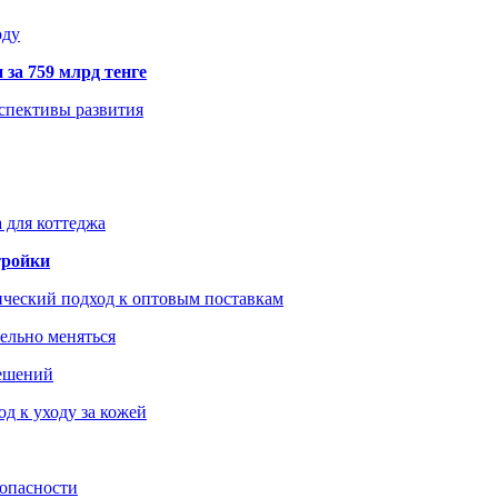
оду
 за 759 млрд тенге
рспективы развития
 для коттеджа
тройки
ический подход к оптовым поставкам
тельно меняться
решений
д к уходу за кожей
зопасности