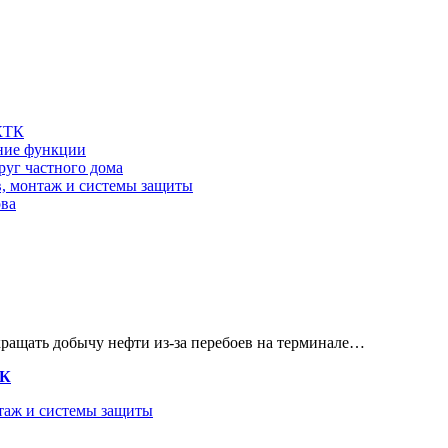
 КТК
шние функции
руг частного дома
в, монтаж и системы защиты
ова
кращать добычу нефти из-за перебоев на терминале…
ТК
нтаж и системы защиты