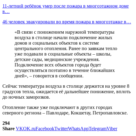
11-летний ребёнок умер после пожара в многоэтажном доме
в…
46 человек эвакуировали во время пожара в многоэтажке в…
«В связи с понижением наружной температуры
воздуха в столице начали подключение жилых
домов и социальных объектов к системе
центрального отопления. Ранее по заявкам тепло
уже подавали в социальные объекты – школы,
детские сады, медицинские учреждения.
Подключение всех объектов города будет
осуществляться поэтапно в течение ближайших
дней», – говорится в сообщении.
Сейчас температура воздуха в столице держится на уровне 8
градусов тепла, ожидается её дальнейшее понижение, вплоть
до ночных заморозков.
Отопление также уже подключают в других городах
северного региона – Павлодаре, Кокшетау, Петропавловске.
294
Share
VK
OK.ru
Facebook
Twitter
WhatsApp
Telegram
Viber