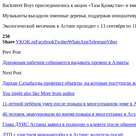
Backstreet Boys присоединились к акции «Таза Қазақстан» и вм
Музыканты высадили именные деревья, поддержав инициативу
Экологический месячник в Астане проходит с 13 сентября по 1
250
Share
VK
OK.ru
Facebook
Twitter
WhatsApp
Telegram
Viber
Prev Post
Дорожным рабочим собираются выдавать премии в Алматы
Next Post
Дархан Сатыбалды проверил объекты, на которые поступили ж
You might also like
More from author
11-летний ребёнок умер после пожара в многоэтажном доме в 
46 человек эвакуировали во время пожара в многоэтажке в Аст
Глава ДУИС Астаны заявил в полицию о клевете после обвине
ДТП с участием микроавтобуса в Астане: водитель погиб