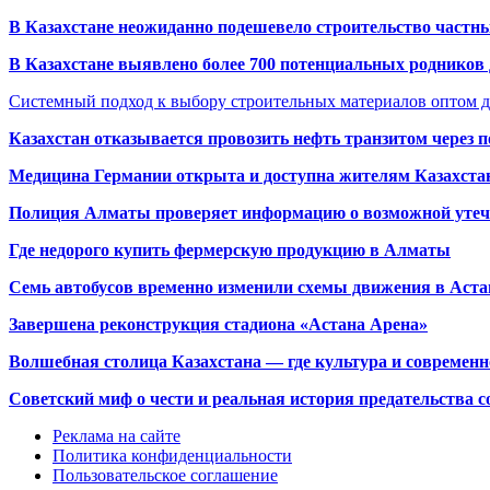
В Казахстане неожиданно подешевело строительство частн
В Казахстане выявлено более 700 потенциальных родников 
Системный подход к выбору строительных материалов оптом д
Казахстан отказывается провозить нефть транзитом через 
Медицина Германии открыта и доступна жителям Казахста
Полиция Алматы проверяет информацию о возможной утеч
Где недорого купить фермерскую продукцию в Алматы
Семь автобусов временно изменили схемы движения в Аста
Завершена реконструкция стадиона «Астана Арена»
Волшебная столица Казахстана — где культура и современн
Советский миф о чести и реальная история предательства с
Реклама на сайте
Политика конфиденциальности
Пользовательское соглашение