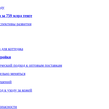
оду
 за 759 млрд тенге
рспективы развития
 для коттеджа
тройки
ический подход к оптовым поставкам
тельно меняться
решений
д к уходу за кожей
зопасности