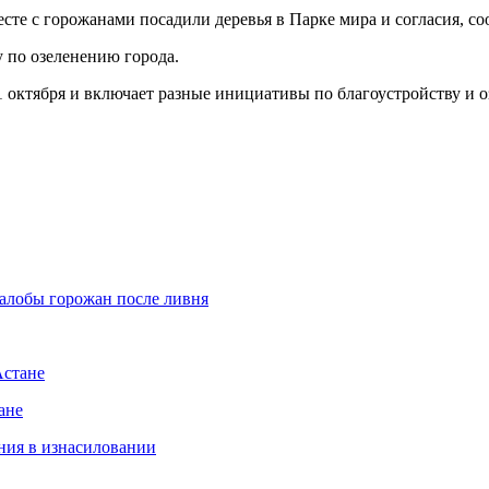
есте с горожанами посадили деревья в Парке мира и согласия, с
 по озеленению города.
1 октября и включает разные инициативы по благоустройству и 
алобы горожан после ливня
Астане
ане
ния в изнасиловании