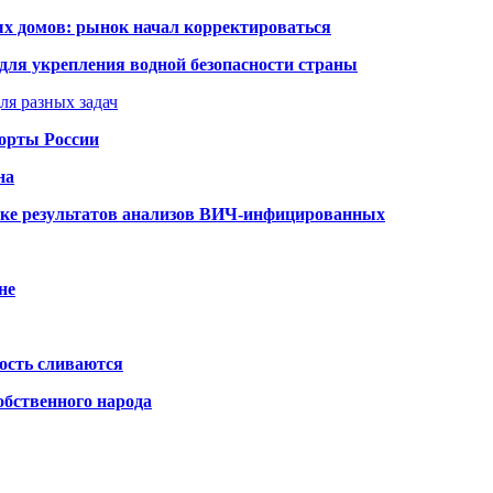
ых домов: рынок начал корректироваться
для укрепления водной безопасности страны
ля разных задач
порты России
на
ке результатов анализов ВИЧ-инфицированных
не
ость сливаются
обственного народа