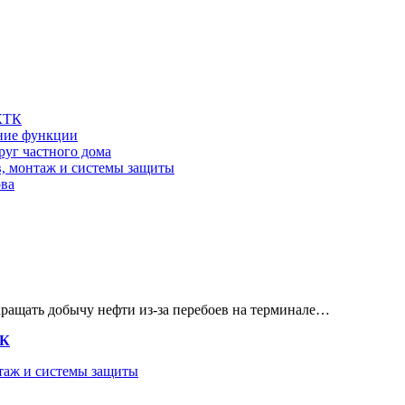
 КТК
шние функции
руг частного дома
в, монтаж и системы защиты
ова
кращать добычу нефти из-за перебоев на терминале…
ТК
нтаж и системы защиты