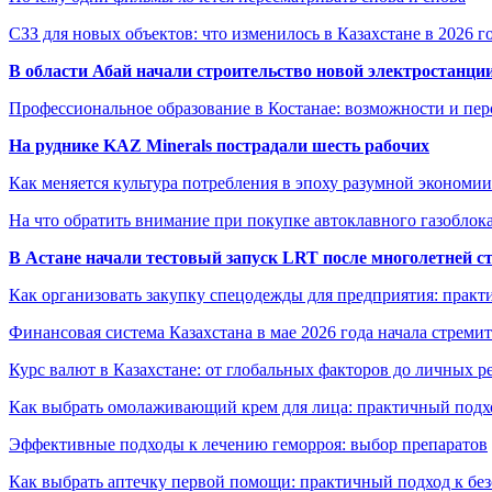
СЗЗ для новых объектов: что изменилось в Казахстане в 2026 г
В области Абай начали строительство новой электростанции
Профессиональное образование в Костанае: возможности и пе
На руднике KAZ Minerals пострадали шесть рабочих
Как меняется культура потребления в эпоху разумной экономии
На что обратить внимание при покупке автоклавного газоблока
В Астане начали тестовый запуск LRT после многолетней с
Как организовать закупку спецодежды для предприятия: практ
Финансовая система Казахстана в мае 2026 года начала стреми
Курс валют в Казахстане: от глобальных факторов до личных 
Как выбрать омолаживающий крем для лица: практичный подхо
Эффективные подходы к лечению геморроя: выбор препаратов
Как выбрать аптечку первой помощи: практичный подход к бе