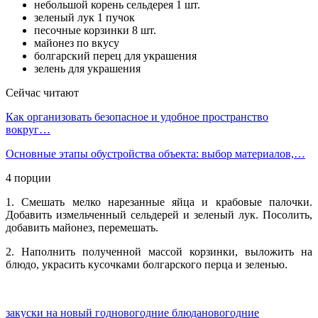
небольшой корень сельдерея
1 шт.
зеленый лук
1 пучок
песочные корзинки
8 шт.
майонез
по вкусу
болгарский перец
для украшения
зелень
для украшения
Сейчас читают
Как организовать безопасное и удобное пространство
вокруг…
Основные этапы обустройства объекта: выбор материалов,…
4 порции
1. Смешать мелко нарезанные яйца и крабовые палочки.
Добавить измельченный сельдерей и зеленый лук. Посолить,
добавить майонез, перемешать.
2. Наполнить полученной массой корзинки, выложить на
блюдо, украсить кусочками болгарского перца и зеленью.
закуски на новый год
новогодние блюда
новогодние