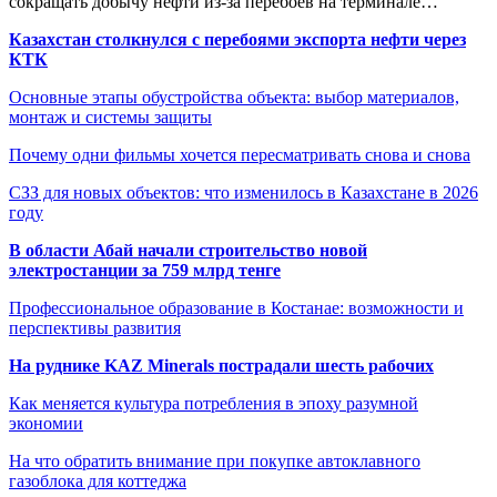
сокращать добычу нефти из-за перебоев на терминале…
Казахстан столкнулся с перебоями экспорта нефти через
КТК
Основные этапы обустройства объекта: выбор материалов,
монтаж и системы защиты
Почему одни фильмы хочется пересматривать снова и снова
СЗЗ для новых объектов: что изменилось в Казахстане в 2026
году
В области Абай начали строительство новой
электростанции за 759 млрд тенге
Профессиональное образование в Костанае: возможности и
перспективы развития
На руднике KAZ Minerals пострадали шесть рабочих
Как меняется культура потребления в эпоху разумной
экономии
На что обратить внимание при покупке автоклавного
газоблока для коттеджа