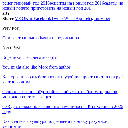
рецепты
новый год 2016
рецепты на новый год 2016
салаты на
новый год
что приготовить на новый год 201
205
Share
VK
OK.ru
Facebook
Twitter
WhatsApp
Telegram
Viber
Prev Post
Самые странные обычаи народов мира
Next Post
Корзинки с мясным ассорти
You might also like
More from author
Как организовать безопасное и удобное пространство вокруг
частного дома
Основные этапы обустройства объекта: выбор материалов,
монтаж и системы защиты
СЗЗ для новых объектов: что изменилось в Казахстане в 2026
году
Как меняется культура потребления в эпоху разумной
экономии