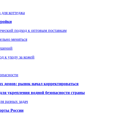
 для коттеджа
тройки
ический подход к оптовым поставкам
тельно меняться
решений
д к уходу за кожей
зопасности
ых домов: рынок начал корректироваться
для укрепления водной безопасности страны
ля разных задач
порты России