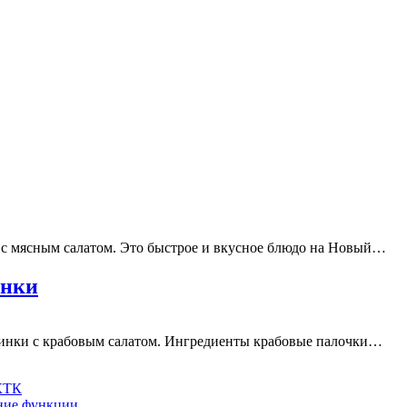
 с мясным салатом. Это быстрое и вкусное блюдо на Новый…
инки
зинки с крабовым салатом. Ингредиенты крабовые палочки…
 КТК
шние функции