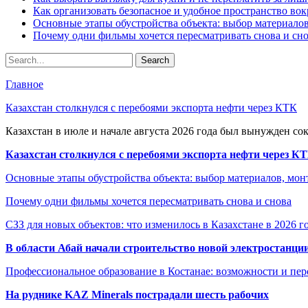
Как организовать безопасное и удобное пространство вок
Основные этапы обустройства объекта: выбор материало
Почему одни фильмы хочется пересматривать снова и сн
Главное
Казахстан столкнулся с перебоями экспорта нефти через КТК
Казахстан в июле и начале августа 2026 года был вынужден со
Казахстан столкнулся с перебоями экспорта нефти через К
Основные этапы обустройства объекта: выбор материалов, мо
Почему одни фильмы хочется пересматривать снова и снова
СЗЗ для новых объектов: что изменилось в Казахстане в 2026 г
В области Абай начали строительство новой электростанции
Профессиональное образование в Костанае: возможности и пе
На руднике KAZ Minerals пострадали шесть рабочих