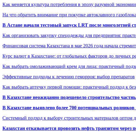
Как меняется культура потребления в эпоху разумной экономии
На что обратить внимание при покупке автоклавного газоблока
В Астане начали тестовый запуск LRT после многолетней с
Как организовать закупку спецодежды для предприятия: практ
Финансовая система Казахстана в мае 2026 года начала стреми
Курс валют в Казахстане: от глобальных факторов до личных 
Как выбрать омолаживающий крем для лица: практичный подхо
Эффективные подходы к лечению геморроя: выбор препаратов
Как выбрать аптечку первой помощи: практичный подход к бе
В Казахстане неожиданно подешевело строительство частн
В Казахстане выявлено более 700 потенциальных родников 
Системный подход к выбору строительных материалов оптом д
Казахстан отказывается провозить нефть транзитом через 