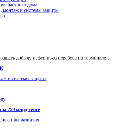
руг частного дома
в, монтаж и системы защиты
ова
кращать добычу нефти из-за перебоев на терминале…
ТК
нтаж и системы защиты
оду
 за 759 млрд тенге
рспективы развития