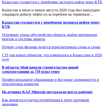
Казахстан столкнулся с перебоями экспорта нефти через КТК
Казахстан в июле и начале августа 2026 года был вынужден
сокращать добычу нефти из-за перебоев на терминале…
Казахстан столкнулся с перебоями экспорта нефти через
КТК
Основные этапы обустройства объекта: выбор материалов,
монтаж и системы защиты
Почему одни фильмы хочется пересматривать снова и снова
СЗЗ для новых объектов: что изменилось в Казахстане в 2026
году
В области Абай начали строительство новой
электростанции за 759 млрд тенге
Профессиональное образование в Костанае: возможности и
перспективы развития
На руднике KAZ Minerals пострадали шесть рабочих
Как меняется культура потребления в эпоху разумной
экономии