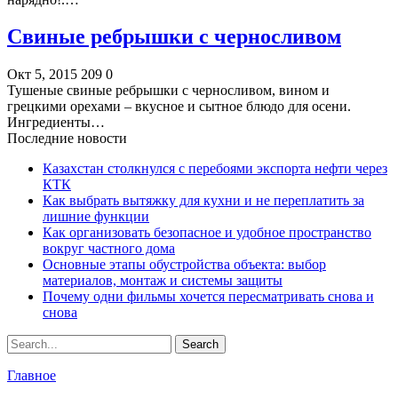
Свиные ребрышки с черносливом
Окт 5, 2015
209
0
Тушеные свиные ребрышки с черносливом, вином и
грецкими орехами – вкусное и сытное блюдо для осени.
Ингредиенты…
Последние новости
Казахстан столкнулся с перебоями экспорта нефти через
КТК
Как выбрать вытяжку для кухни и не переплатить за
лишние функции
Как организовать безопасное и удобное пространство
вокруг частного дома
Основные этапы обустройства объекта: выбор
материалов, монтаж и системы защиты
Почему одни фильмы хочется пересматривать снова и
снова
Главное