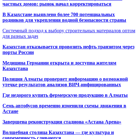
частных домов: рынок начал корректироваться
В Казахстане выявлено более 700 потенциальных
родников для укрепления водной безопасности страны
Системный подход к выбору строительных материалов оптом
для разных задач
Казахстан отказывается провозить нефть транзитом через
порты России
Медицина Германии открыта и доступна жителям
Казахстана
Полиция Алматы проверяет информацию о возможной
утечке результатов анализов ВИЧ-инфицированных
Где недорого купить фермерскую продукцию в Алматы
Семь автобусов временно изменили схемы движения в
Астане
Завершена реконструкция стадиона «Астана Арена»
Волшебная столица Казахстана — где культура и
современность сливаются