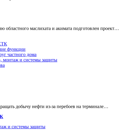
ю областного маслихата и акимата подготовлен проект…
 КТК
шние функции
руг частного дома
в, монтаж и системы защиты
ова
кращать добычу нефти из-за перебоев на терминале…
ТК
нтаж и системы защиты