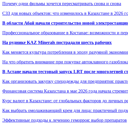
Почему одни фильмы хочется пересматривать снова и снова
СЗЗ для новых объектов: что изменилось в Казахстане в 2026 г
В области Абай начали строительство новой электростанции
Профессиональное образование в Костанае: возможности и пе
На руднике KAZ Minerals пострадали шесть рабочих
Как меняется культура потребления в эпоху разумной экономии
На что обратить внимание при покупке автоклавного газоблока
В Астане начали тестовый запуск LRT после многолетней с
Как организовать закупку спецодежды для предприятия: практ
Финансовая система Казахстана в мае 2026 года начала стреми
Курс валют в Казахстане: от глобальных факторов до личных 
Как выбрать омолаживающий крем для лица: практичный подхо
Эффективные подходы к лечению геморроя: выбор препаратов