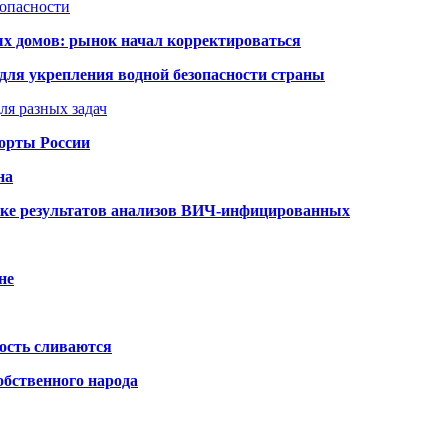
зопасности
ых домов: рынок начал корректироваться
для укрепления водной безопасности страны
ля разных задач
порты России
на
ке результатов анализов ВИЧ-инфицированных
не
ость сливаются
обственного народа