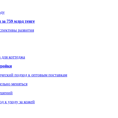
оду
 за 759 млрд тенге
рспективы развития
 для коттеджа
тройки
ический подход к оптовым поставкам
тельно меняться
решений
д к уходу за кожей