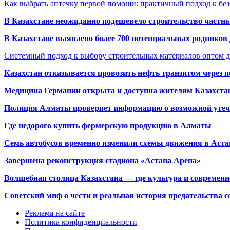
Как выбрать аптечку первой помощи: практичный подход к бе
В Казахстане неожиданно подешевело строительство частн
В Казахстане выявлено более 700 потенциальных родников 
Системный подход к выбору строительных материалов оптом д
Казахстан отказывается провозить нефть транзитом через 
Медицина Германии открыта и доступна жителям Казахста
Полиция Алматы проверяет информацию о возможной утеч
Где недорого купить фермерскую продукцию в Алматы
Семь автобусов временно изменили схемы движения в Аста
Завершена реконструкция стадиона «Астана Арена»
Волшебная столица Казахстана — где культура и современн
Советский миф о чести и реальная история предательства с
Реклама на сайте
Политика конфиденциальности