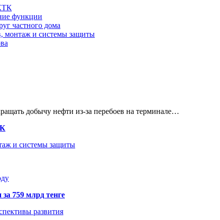
 КТК
шние функции
руг частного дома
в, монтаж и системы защиты
ова
кращать добычу нефти из-за перебоев на терминале…
ТК
нтаж и системы защиты
оду
 за 759 млрд тенге
рспективы развития