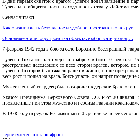
В дни первых схваток с врагом Тулеген подал заявление в п
Тулегена за общительность, находчивость, отвагу. Действуя сме
Сейчас читают
Как организовать безопасное и удобное пространство вокруг…
Основные этапы обустройства объекта: выбор материалов,…
7 февраля 1942 года в бою за село Бородино бесстрашный гвард
Тулеген Тохтаров пал смертью храбрых в бою 10 февраля 194
расстреливал наседавших со всех сторон врагов, которые, не
Тулеген Тохтаров был тяжело ранен в живот, но не прекращал
весь рост и пошёл на врага. Боясь упасть, он напряг последни
Мужественный гвардеец был похоронен в деревне Бракловицы 
Указом Президиума Верховного Совета СССР от 30 января 1
проявленные при этом мужество и героизм гвардии красноарме
В 1978 году переулок Безымянный в Зыряновске переименован 
герой
тулеген тохтаров
фронт