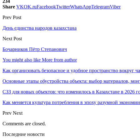
234
Share
VK
OK.ru
Facebook
Twitter
WhatsApp
Telegram
Viber
Prev Post
День единства народов казахстана
Next Post
Бочарников Пётр Степанович
You might also like
More from author
Как организовать безопасное и удобное пространство вокруг ч
Основные этапы обустройства объекта: выбор материалов, мо
СЗЗ для новых объектов: что изменилось в Казахстане в 2026 г
Как меняется культура потребления в эпоху разумной экономии
Prev
Next
Comments are closed.
Последние новости