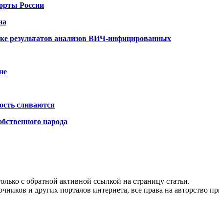
порты России
на
ке результатов анализов ВИЧ-инфицированных
не
ость сливаются
обственного народа
олько с обратной активной ссылкой на страницу статьи.
чников и других порталов интернета, все права на авторство п