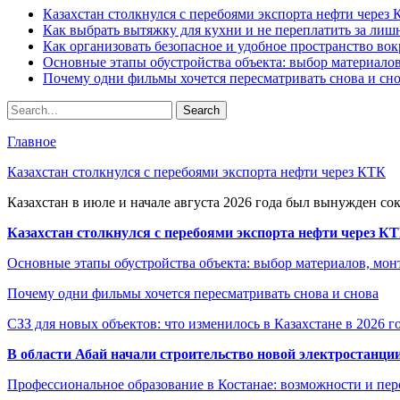
Казахстан столкнулся с перебоями экспорта нефти через
Как выбрать вытяжку для кухни и не переплатить за ли
Как организовать безопасное и удобное пространство вок
Основные этапы обустройства объекта: выбор материало
Почему одни фильмы хочется пересматривать снова и сн
Главное
Казахстан столкнулся с перебоями экспорта нефти через КТК
Казахстан в июле и начале августа 2026 года был вынужден со
Казахстан столкнулся с перебоями экспорта нефти через К
Основные этапы обустройства объекта: выбор материалов, мо
Почему одни фильмы хочется пересматривать снова и снова
СЗЗ для новых объектов: что изменилось в Казахстане в 2026 г
В области Абай начали строительство новой электростанции
Профессиональное образование в Костанае: возможности и пе