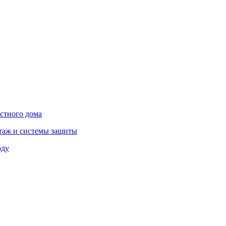
астного дома
нтаж и системы защиты
оду