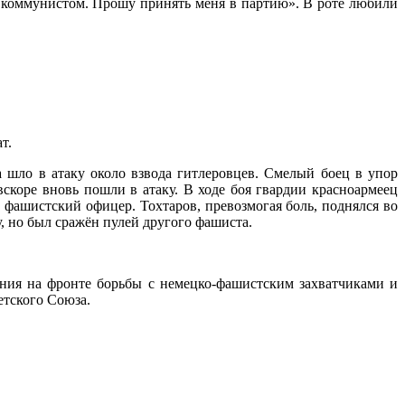
и коммунистом. Прошу принять меня в партию». В роте любили
т.
а шло в атаку около взвода гитлеровцев. Смелый боец в упор
вскоре вновь пошли в атаку. В ходе боя гвардии красноармеец
 фашистский офицер. Тохтаров, превозмогая боль, поднялся во
у, но был сражён пулей другого фашиста.
ния на фронте борьбы с немецко-фашистским захватчиками и
етского Союза.