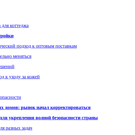
 для коттеджа
тройки
ический подход к оптовым поставкам
тельно меняться
решений
д к уходу за кожей
зопасности
ых домов: рынок начал корректироваться
для укрепления водной безопасности страны
ля разных задач