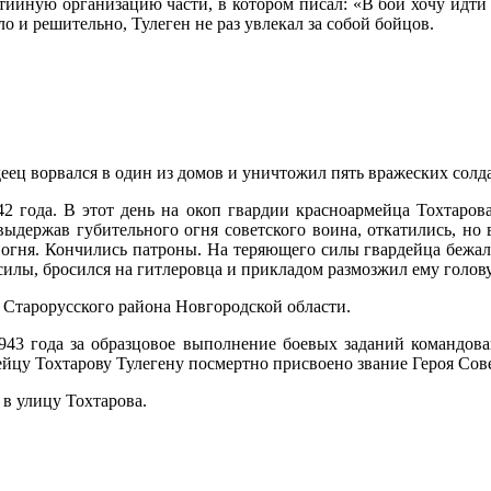
артийную организацию части, в котором писал: «В бой хочу идт
ло и решительно, Тулеген не раз увлекал за собой бойцов.
еец ворвался в один из домов и уничтожил пять вражеских солда
2 года. В этот день на окоп гвардии красноармейца Тохтаров
 выдержав губительного огня советского воина, откатились, но 
 огня. Кончились патроны. На теряющего силы гвардейца бежал
е силы, бросился на гитлеровца и прикладом размозжил ему голов
Старорусского района Новгородской области.
943 года за образцовое выполнение боевых заданий командова
йцу Тохтарову Тулегену посмертно присвоено звание Героя Сов
в улицу Тохтарова.