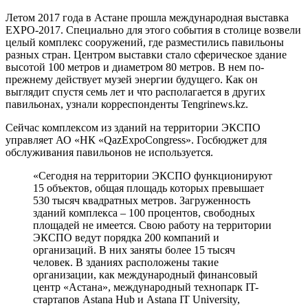
Летом 2017 года в Астане прошла международная выставка
EXPO-2017. Специально для этого события в столице возвели
целый комплекс сооружений, где разместились павильоны
разных стран. Центром выставки стало сферическое здание
высотой 100 метров и диаметром 80 метров. В нем по-
прежнему действует музей энергии будущего. Как он
выглядит спустя семь лет и что располагается в других
павильонах, узнали корреспонденты Tengrinews.kz.
Сейчас комплексом из зданий на территории ЭКСПО
управляет АО «НК «QazExpoCongress». Госбюджет для
обслуживания павильонов не используется.
«Сегодня на территории ЭКСПО функционируют
15 объектов, общая площадь которых превышает
530 тысяч квадратных метров. Загруженность
зданий комплекса – 100 процентов, свободных
площадей не имеется. Свою работу на территории
ЭКСПО ведут порядка 200 компаний и
организаций. В них заняты более 15 тысяч
человек. В зданиях расположены такие
организации, как международный финансовый
центр «Астана», международный технопарк IT-
стартапов Astana Hub и Astana IT University,