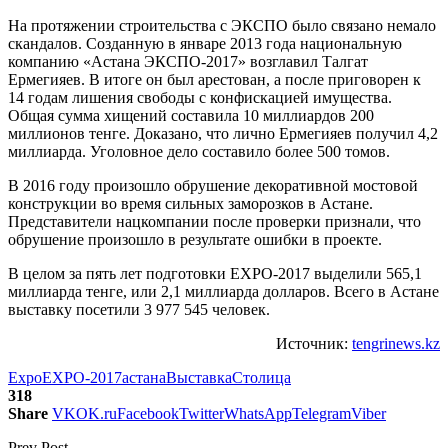
На протяжении строительства с ЭКСПО было связано немало
скандалов. Созданную в январе 2013 года национальную
компанию «Астана ЭКСПО-2017» возглавил Талгат
Ермегияев. В итоге он был арестован, а после приговорен к
14 годам лишения свободы с конфискацией имущества.
Общая сумма хищений составила 10 миллиардов 200
миллионов тенге. Доказано, что лично Ермегияев получил 4,2
миллиарда. Уголовное дело составило более 500 томов.
В 2016 году произошло обрушение декоративной мостовой
конструкции во время сильных заморозков в Астане.
Представители нацкомпании после проверки признали, что
обрушение произошло в результате ошибки в проекте.
В целом за пять лет подготовки EXPO-2017 выделили 565,1
миллиарда тенге, или 2,1 миллиарда долларов. Всего в Астане
выставку посетили 3 977 545 человек.
Источник:
tengrinews.kz
Expo
EXPO-2017
астана
Выставка
Столица
318
Share
VK
OK.ru
Facebook
Twitter
WhatsApp
Telegram
Viber
Prev Post