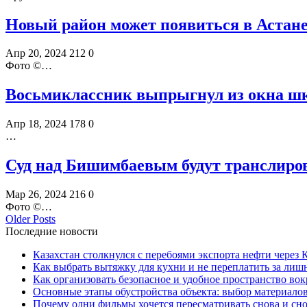
Новый район может появиться в Астан
Апр 20, 2024
212
0
Фото ©️…
Восьмиклассник выпрыгнул из окна ш
Апр 18, 2024
178
0
…
Суд над Бишимбаевым будут транслиро
Мар 26, 2024
216
0
Фото ©️…
Older Posts
Последние новости
Казахстан столкнулся с перебоями экспорта нефти через
Как выбрать вытяжку для кухни и не переплатить за ли
Как организовать безопасное и удобное пространство вок
Основные этапы обустройства объекта: выбор материало
Почему одни фильмы хочется пересматривать снова и сн