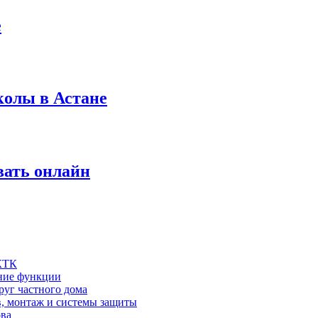
е
колы в Астане
вать онлайн
 КТК
шние функции
руг частного дома
в, монтаж и системы защиты
ова