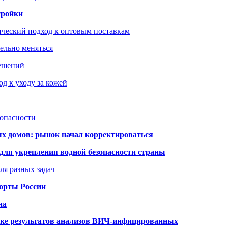
тройки
ический подход к оптовым поставкам
тельно меняться
решений
д к уходу за кожей
зопасности
ых домов: рынок начал корректироваться
для укрепления водной безопасности страны
ля разных задач
порты России
на
ке результатов анализов ВИЧ-инфицированных