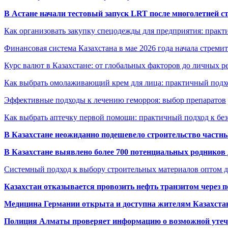
В Астане начали тестовый запуск LRT после многолетней с
Как организовать закупку спецодежды для предприятия: практ
Финансовая система Казахстана в мае 2026 года начала стреми
Курс валют в Казахстане: от глобальных факторов до личных 
Как выбрать омолаживающий крем для лица: практичный подхо
Эффективные подходы к лечению геморроя: выбор препаратов
Как выбрать аптечку первой помощи: практичный подход к бе
В Казахстане неожиданно подешевело строительство частн
В Казахстане выявлено более 700 потенциальных родников 
Системный подход к выбору строительных материалов оптом д
Казахстан отказывается провозить нефть транзитом через 
Медицина Германии открыта и доступна жителям Казахста
Полиция Алматы проверяет информацию о возможной утеч