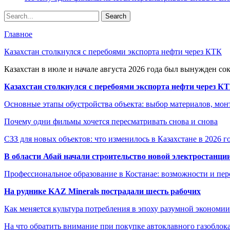
Главное
Казахстан столкнулся с перебоями экспорта нефти через КТК
Казахстан в июле и начале августа 2026 года был вынужден со
Казахстан столкнулся с перебоями экспорта нефти через К
Основные этапы обустройства объекта: выбор материалов, мо
Почему одни фильмы хочется пересматривать снова и снова
СЗЗ для новых объектов: что изменилось в Казахстане в 2026 г
В области Абай начали строительство новой электростанции
Профессиональное образование в Костанае: возможности и пе
На руднике KAZ Minerals пострадали шесть рабочих
Как меняется культура потребления в эпоху разумной экономии
На что обратить внимание при покупке автоклавного газоблока