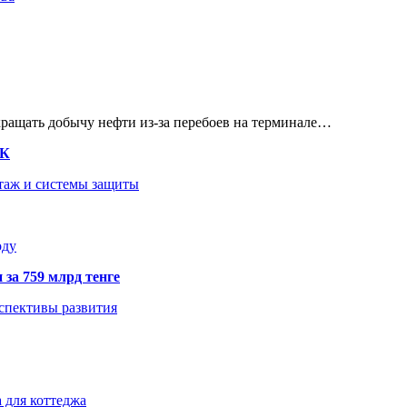
кращать добычу нефти из-за перебоев на терминале…
ТК
нтаж и системы защиты
оду
 за 759 млрд тенге
рспективы развития
 для коттеджа