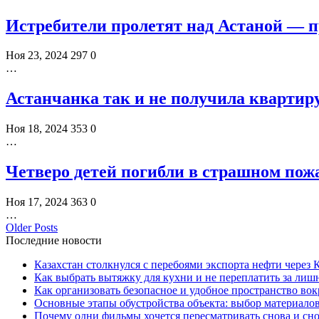
Истребители пролетят над Астаной —
Ноя 23, 2024
297
0
…
Астанчанка так и не получила квартир
Ноя 18, 2024
353
0
…
Четверо детей погибли в страшном пож
Ноя 17, 2024
363
0
…
Older Posts
Последние новости
Казахстан столкнулся с перебоями экспорта нефти через
Как выбрать вытяжку для кухни и не переплатить за ли
Как организовать безопасное и удобное пространство вок
Основные этапы обустройства объекта: выбор материало
Почему одни фильмы хочется пересматривать снова и сн