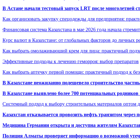
В Астане начали тестовый запуск LRT после многолетней с
Как организовать закупку спецодежды для предприятия: практ
Финансовая система Казахстана в мае 2026 года начала стреми
Курс валют в Казахстане: от глобальных факторов до личных 
Как выбрать омолаживающий крем для лица: практичный подхо
Эффективные подходы к лечению геморроя: выбор препаратов
Как выбрать аптечку первой помощи: практичный подход к бе
В Казахстане неожиданно подешевело строительство частн
В Казахстане выявлено более 700 потенциальных родников 
Системный подход к выбору строительных материалов оптом д
Казахстан отказывается провозить нефть транзитом через 
Медицина Германии открыта и доступна жителям Казахста
Полиция Алматы проверяет информацию о возможной утеч