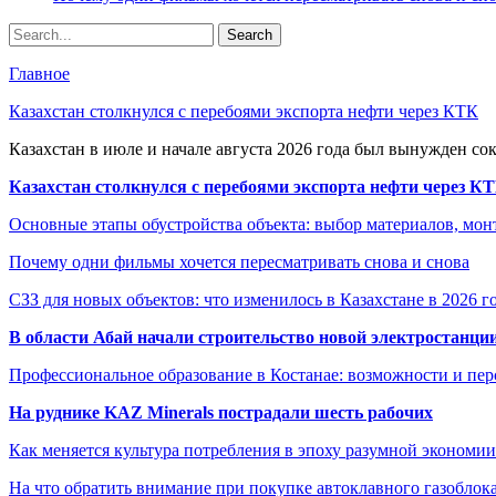
Главное
Казахстан столкнулся с перебоями экспорта нефти через КТК
Казахстан в июле и начале августа 2026 года был вынужден со
Казахстан столкнулся с перебоями экспорта нефти через К
Основные этапы обустройства объекта: выбор материалов, мо
Почему одни фильмы хочется пересматривать снова и снова
СЗЗ для новых объектов: что изменилось в Казахстане в 2026 г
В области Абай начали строительство новой электростанции
Профессиональное образование в Костанае: возможности и пе
На руднике KAZ Minerals пострадали шесть рабочих
Как меняется культура потребления в эпоху разумной экономии
На что обратить внимание при покупке автоклавного газоблока