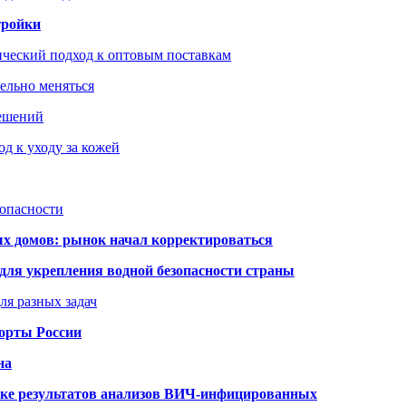
тройки
ический подход к оптовым поставкам
тельно меняться
решений
д к уходу за кожей
зопасности
ых домов: рынок начал корректироваться
для укрепления водной безопасности страны
ля разных задач
порты России
на
ке результатов анализов ВИЧ-инфицированных