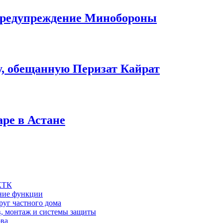
 предупреждение Минобороны
у, обещанную Перизат Кайрат
аре в Астане
 КТК
шние функции
руг частного дома
в, монтаж и системы защиты
ова