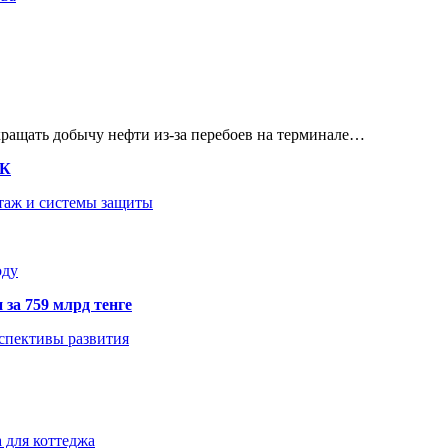
кращать добычу нефти из-за перебоев на терминале…
ТК
нтаж и системы защиты
оду
 за 759 млрд тенге
рспективы развития
 для коттеджа