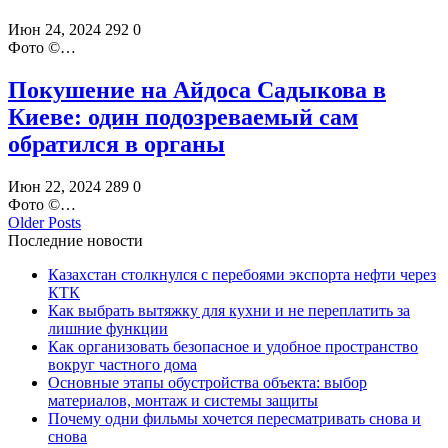
Июн 24, 2024
292
0
Фото ©️…
Покушение на Айдоса Садыкова в
Киеве: один подозреваемый сам
обратился в органы
Июн 22, 2024
289
0
Фото ©️…
Older Posts
Последние новости
Казахстан столкнулся с перебоями экспорта нефти через
КТК
Как выбрать вытяжку для кухни и не переплатить за
лишние функции
Как организовать безопасное и удобное пространство
вокруг частного дома
Основные этапы обустройства объекта: выбор
материалов, монтаж и системы защиты
Почему одни фильмы хочется пересматривать снова и
снова