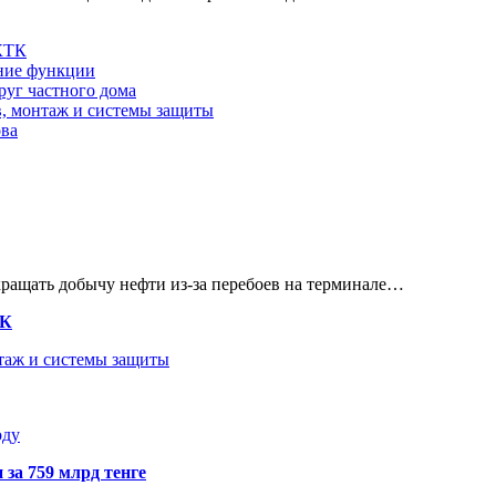
 КТК
шние функции
руг частного дома
в, монтаж и системы защиты
ова
кращать добычу нефти из-за перебоев на терминале…
ТК
нтаж и системы защиты
оду
 за 759 млрд тенге