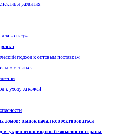
рспективы развития
 для коттеджа
тройки
ический подход к оптовым поставкам
тельно меняться
решений
д к уходу за кожей
зопасности
ых домов: рынок начал корректироваться
для укрепления водной безопасности страны