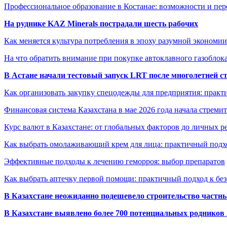
Профессиональное образование в Костанае: возможности и пе
На руднике KAZ Minerals пострадали шесть рабочих
Как меняется культура потребления в эпоху разумной экономии
На что обратить внимание при покупке автоклавного газоблока
В Астане начали тестовый запуск LRT после многолетней с
Как организовать закупку спецодежды для предприятия: практ
Финансовая система Казахстана в мае 2026 года начала стреми
Курс валют в Казахстане: от глобальных факторов до личных 
Как выбрать омолаживающий крем для лица: практичный подхо
Эффективные подходы к лечению геморроя: выбор препаратов
Как выбрать аптечку первой помощи: практичный подход к бе
В Казахстане неожиданно подешевело строительство частн
В Казахстане выявлено более 700 потенциальных родников 