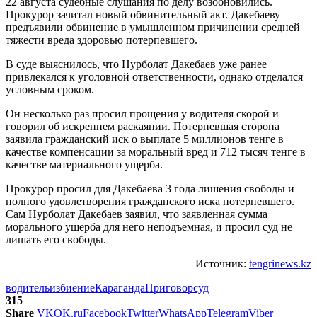
22 августа судебные слушания по делу возобновились.
Прокурор зачитал новый обвинительный акт. Дакебаеву
предъявили обвинение в умышленном причинении средней
тяжести вреда здоровью потерпевшего.
В суде выяснилось, что Нурболат Дакебаев уже ранее
привлекался к уголовной ответственности, однако отделался
условным сроком.
Он несколько раз просил прощения у водителя скорой и
говорил об искреннем раскаянии. Потерпевшая сторона
заявила гражданский иск о выплате 5 миллионов тенге в
качестве компенсации за моральный вред и 712 тысяч тенге в
качестве материального ущерба.
Прокурор просил для Дакебаева 3 года лишения свободы и
полного удовлетворения гражданского иска потерпевшего.
Сам Нурболат Дакебаев заявил, что заявленная сумма
морального ущерба для него неподъемная, и просил суд не
лишать его свободы.
Источник:
tengrinews.kz
водитель
избиение
Караганда
Приговор
суд
315
Share
VK
OK.ru
Facebook
Twitter
WhatsApp
Telegram
Viber