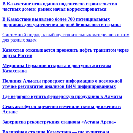
В Казахстане неожиданно подешевело строительство
частных домов: рынок начал корректироваться
В Казахстане выявлено более 700 потенциальных
родников для укрепления водной безопасности страны
Системный подход к выбору строительных материалов оптом
для разных задач
Казахстан отказывается провозить нефть транзитом через
порты России
Медицина Германии открыта и доступна жителям
Казахстана
Полиция Алматы проверяет информацию о возможной
утечке результатов анализов ВИЧ-инфицированных
Где недорого купить фермерскую продукцию в Алматы
Семь автобусов временно изменили схемы движения в
Астане
Завершена реконструкция стадиона «Астана Арена»
Волшебная столица Казахстана — где культура и