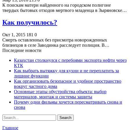
К поискам матери найденного на городском полигоне
твердых бытовых отходов мертвого младенца в Зыряновске…
Как получилось?
Окт 1, 2015
181
0
Смерть оставленных без присмотра новорожденных
близнецов в селе Заводинка расследует полиция. В…
Последние новости
Казахстан столкнулся с перебоями экспорта нефти через
КТК
Как выбрать вытяжку для кухни и не переплатить за
лишние функции
Как организовать безопасное и удобное пространство
вокруг частного дома
Основные этапы обустройства объекта: выбор
материалов, монтаж и системы защиты
Почему одни фильмы хочется пересматривать снова и
снова
Главное