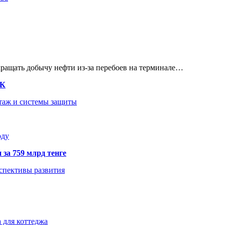
кращать добычу нефти из-за перебоев на терминале…
ТК
нтаж и системы защиты
оду
 за 759 млрд тенге
рспективы развития
 для коттеджа