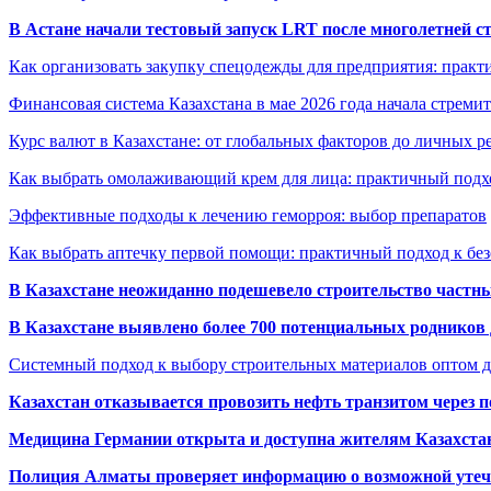
В Астане начали тестовый запуск LRT после многолетней с
Как организовать закупку спецодежды для предприятия: практ
Финансовая система Казахстана в мае 2026 года начала стреми
Курс валют в Казахстане: от глобальных факторов до личных 
Как выбрать омолаживающий крем для лица: практичный подхо
Эффективные подходы к лечению геморроя: выбор препаратов
Как выбрать аптечку первой помощи: практичный подход к бе
В Казахстане неожиданно подешевело строительство частн
В Казахстане выявлено более 700 потенциальных родников 
Системный подход к выбору строительных материалов оптом д
Казахстан отказывается провозить нефть транзитом через 
Медицина Германии открыта и доступна жителям Казахста
Полиция Алматы проверяет информацию о возможной утеч