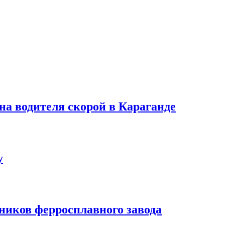
на водителя скорой в Караганде
у
ников ферросплавного завода