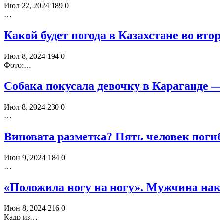
Июл 22, 2024
189
0
…
Какой будет погода в Казахстане во вто
Июл 8, 2024
194
0
Фото:…
Собака покусала девочку в Караганде 
Июл 8, 2024
230
0
…
Виновата разметка? Пять человек поги
Июн 9, 2024
184
0
…
«Положила ногу на ногу». Мужчина нак
Июн 8, 2024
216
0
Кадр из…