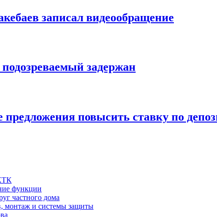
акебаев записал видеообращение
: подозреваемый задержан
 предложения повысить ставку по депоз
 КТК
шние функции
руг частного дома
в, монтаж и системы защиты
ова