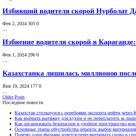
Избивший водителя скорой Нурболат Д
Фев 2, 2024
305
0
…
Избиение водителя скорой в Караганде
Фев 1, 2024
296
0
…
Казахстанка лишилась миллионов после
Янв 19, 2024
177
0
…
Older Posts
Последние новости
Казахстан столкнулся с перебоями экспорта нефти через
Как выбрать вытяжку для кухни и не переплатить за ли
Как организовать безопасное и удобное пространство вок
Основные этапы обустройства объекта: выбор материало
Почему одни фильмы хочется пересматривать снова и сн