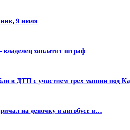
рник, 9 июля
— владелец заплатит штраф
бли в ДТП с участием трех машин под К
ричал на девочку в автобусе в…