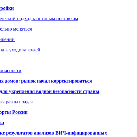
тройки
ический подход к оптовым поставкам
тельно меняться
решений
д к уходу за кожей
зопасности
ых домов: рынок начал корректироваться
для укрепления водной безопасности страны
ля разных задач
порты России
на
ке результатов анализов ВИЧ-инфицированных