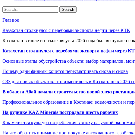
Главное
Казахстан столкнулся с перебоями экспорта нефти через КТК
Казахстан в июле и начале августа 2026 года был вынужден со
Казахстан столкнулся с перебоями экспорта нефти через К
Основные этапы обустройства объекта: выбор материалов, мо
Почему одни фильмы хочется пересматривать снова и снова
СЗЗ для новых объектов: что изменилось в Казахстане в 2026 г
В области Абай начали строительство новой электростанции
Профессиональное образование в Костанае: возможности и пе
На руднике KAZ Minerals пострадали шесть рабочих
Как меняется культура потребления в эпоху разумной экономии
На что обратить внимание при покупке автоклавного газоблока