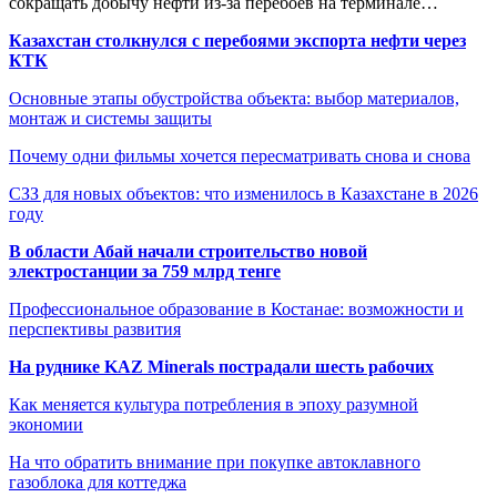
сокращать добычу нефти из-за перебоев на терминале…
Казахстан столкнулся с перебоями экспорта нефти через
КТК
Основные этапы обустройства объекта: выбор материалов,
монтаж и системы защиты
Почему одни фильмы хочется пересматривать снова и снова
СЗЗ для новых объектов: что изменилось в Казахстане в 2026
году
В области Абай начали строительство новой
электростанции за 759 млрд тенге
Профессиональное образование в Костанае: возможности и
перспективы развития
На руднике KAZ Minerals пострадали шесть рабочих
Как меняется культура потребления в эпоху разумной
экономии
На что обратить внимание при покупке автоклавного
газоблока для коттеджа