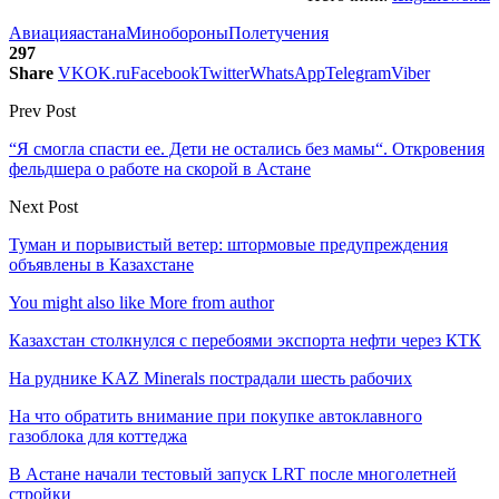
Авиация
астана
Минобороны
Полет
учения
297
Share
VK
OK.ru
Facebook
Twitter
WhatsApp
Telegram
Viber
Prev Post
“Я смогла спасти ее. Дети не остались без мамы“. Откровения
фельдшера о работе на скорой в Астане
Next Post
Туман и порывистый ветер: штормовые предупреждения
объявлены в Казахстане
You might also like
More from author
Казахстан столкнулся с перебоями экспорта нефти через КТК
На руднике KAZ Minerals пострадали шесть рабочих
На что обратить внимание при покупке автоклавного
газоблока для коттеджа
В Астане начали тестовый запуск LRT после многолетней
стройки