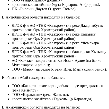
ТОО «Гидросервис» (родник);
крестьянское хозяйство Удута Кадырова А. (родник);
ПК «Бирлик» Даутов О. (река Сюмбе).
В Актюбинской области находятся на балансе:
ДГОК ф-л АО «ТНК «Казхром» (на реке Джарлыбутак
приток реки Орь Хромтауский район);
ДГОК ф-л АО «ТНК «Казхром» (на реке Кызылсу
приток реки Орь Хромтауский район);
ДГОК ф-л АО «ТНК «Казхром» (на реке Уйсылкара
приток реки Орь Хромтауский район);
ДГОК ф-л АО «ТНК «Казхром» (на балке реки Кызылсу
приток реки Орь Хромтауский район);
АО «Коктас», закреплен за к/х Исхак-Аулие (на балке
Мугалжарский район);
ТОО «Маяк» (на балке б. реки Илек Мартукский район).
В области Абай находятся на балансе:
ТОО «Бакырчинское горнодобывающее предприятие»
(река Кызылсу);
ТОО «Карлыгаш» (река Жаныма);
крестьянское хозяйтсво «Таукель» (р.Караганда).
В Акмолинской области находятся на балансе: