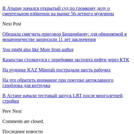
В Атырау начался открытый суд по громкому делу о
смертельном избиении на рынке 56-летнего мужчины
Next Post
Обещала смягчить приговор Бишимбаеву: для обвиняемой в
мошенничестве запросили 11 лет заключения
You might also like
More from author
Казахстан столкнулся с перебоями экспорта нефти через КТК
На руднике KAZ Minerals пострадали шесть рабочих
На что обратить внимание при покупке автоклавного
газоблока для коттеджа
В Астане начали тестовый запуск LRT после многолетней
стройки
Prev
Next
Comments are closed.
Последние новости