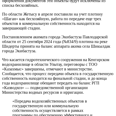
оформления документов эти объекты будут исключены из
списка бесхозяйных.
По области Жетысу в апреле поставили на учет плотину
«Шаган» как бесхозяйную, работа по передаче еще трех
объектов в коммунальную собственность находится на
завершающей стадии.
Постановлением акимата города Экибастуза Павлодарской
области от 25 сентября 2024 года (№834/9) плотина на реке
Шидерты принята на баланс аппарата акима села Шикылдак
города Экибастуза.
Что касается гидротехнического сооружения на Кенгирском
водохранилище в области Улытау, переговоры с ТОО
«Казахмыс» завершены, отмечают в министерстве.
Сообщается, что процесс передачи объекта в государственную
собственность находится на финальной стадии, и до конца
года водохранилище обещают передать на баланс РГП
«Казводхоз» — подведомственной организации
Министерства водных ресурсов и ирригации.
«Передача водохозяйственных объектов в
государственную или коммунальную
собственность осуществляется в рамках
программы по обеспечению эффективного и