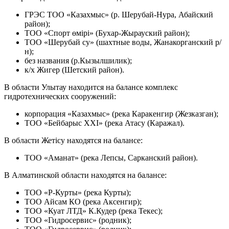
ГРЭС ТОО «Казахмыс» (р. Шерубай-Нура, Абайский
район);
ТОО «Спорт өмірі» (Бухар-Жырауский район);
ТОО «Шерубай су» (шахтные воды, Жанакорганский р/
н);
без названия (р.Кызылшилик);
к/х Жигер (Шетский район).
В области Улытау находится на балансе комплекс
гидротехнических сооружений:
корпорация «Казахмыс» (река Каракенгир (Жезказган);
ТОО «Бейбарыс XXI» (река Атасу (Каражал).
В области Жетісу находятся на балансе:
ТОО «Аманат» (река Лепсы, Сарканский район).
В Алматинской области находятся на балансе:
ТОО «Р-Курты» (река Курты);
ТОО Айсам КО (река Аксенгир);
ТОО «Куат ЛТД» К.Кудер (река Текес);
ТОО «Гидросервис» (родник);