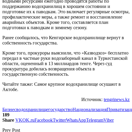
водными ресурсами ежегодно проводятся работы по
поддержанию водохранилищ в хорошем состоянии и
подготовке их к паводкам. Это включает регулярные осмотры,
профилактические меры, а также ремонт и восстановление
аварийных объектов. Кроме того, составляется план
подготовки к паводкам и зимнему сезону.
Ранее сообщалось, что Кенгирское водохранилище вернут в
собственность государства.
Кроме того, прокуроры выяснили, что «Казводхоз» бесплатно
передал в частные руки водозаборный канал в Туркестанской
области, оцененный в 13 миллиардов тенге. Через суд
прокуратура добилась возвращения объекта в
государственную собственность.
Читайте также: Самое крупное водохранилище осушают в
Актобе.
Источник:
tengrinews.kz
Бизнес
водохранилище
государство
Национализация
Приватизац
189
Share
VK
OK.ru
Facebook
Twitter
WhatsApp
Telegram
Viber
Prev Post