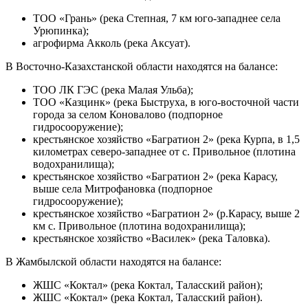
ТОО «Грань» (река Степная, 7 км юго-западнее села
Урюпинка);
агрофирма Акколь (река Аксуат).
В Восточно-Казахстанской области находятся на балансе:
ТОО ЛК ГЭС (река Малая Ульба);
ТОО «Казцинк» (река Быструха, в юго-восточной части
города за селом Коновалово (подпорное
гидросооружение);
крестьянское хозяйство «Багратион 2» (река Курпа, в 1,5
километрах северо-западнее от с. Привольное (плотина
водохранилища);
крестьянское хозяйство «Багратион 2» (река Карасу,
выше села Митрофановка (подпорное
гидросооружение);
крестьянское хозяйство «Багратион 2» (р.Карасу, выше 2
км с. Привольное (плотина водохранилища);
крестьянское хозяйство «Василек» (река Таловка).
В Жамбылской области находятся на балансе:
ЖШС «Коктал» (река Коктал, Таласский район);
ЖШС «Коктал» (река Коктал, Таласский район).