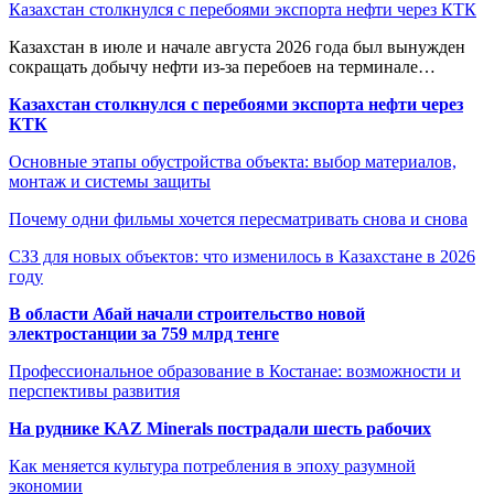
Казахстан столкнулся с перебоями экспорта нефти через КТК
Казахстан в июле и начале августа 2026 года был вынужден
сокращать добычу нефти из-за перебоев на терминале…
Казахстан столкнулся с перебоями экспорта нефти через
КТК
Основные этапы обустройства объекта: выбор материалов,
монтаж и системы защиты
Почему одни фильмы хочется пересматривать снова и снова
СЗЗ для новых объектов: что изменилось в Казахстане в 2026
году
В области Абай начали строительство новой
электростанции за 759 млрд тенге
Профессиональное образование в Костанае: возможности и
перспективы развития
На руднике KAZ Minerals пострадали шесть рабочих
Как меняется культура потребления в эпоху разумной
экономии