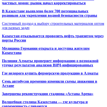
частных домов: рынок начал корректироваться
В Казахстане выявлено более 700 потенциальных
родников для укрепления водной безопасности страны
Системный подход к выбору строительных материалов оптом
для разных задач
Казахстан отказывается провозить нефть транзитом через
порты России
Медицина Германии открыта и доступна жителям
Казахстана
Полиция Алматы проверяет информацию о возможной
утечке результатов анализов ВИЧ-инфицированных
Где недорого купить фермерскую продукцию в Алматы
Семь автобусов временно изменили схемы движения в
Астане
Завершена реконструкция стадиона «Астана Арена»
Волшебная столица Казахстана — где культура и
современность сливаются