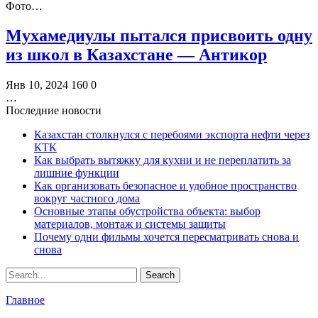
Фото…
Мухамедиулы пытался присвоить одну
из школ в Казахстане — Антикор
Янв 10, 2024
160
0
…
Последние новости
Казахстан столкнулся с перебоями экспорта нефти через
КТК
Как выбрать вытяжку для кухни и не переплатить за
лишние функции
Как организовать безопасное и удобное пространство
вокруг частного дома
Основные этапы обустройства объекта: выбор
материалов, монтаж и системы защиты
Почему одни фильмы хочется пересматривать снова и
снова
Главное