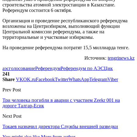
строительства атомной электростанции в Казахстане.
Референдум состоится 6 октября.
Организация и проведение республиканского референдума
возложены на Центризбирком, выполняющий функции
Центральной комиссии референдума, а также на
территориальные и участковые избиркомы.
На проведение референдума потратят 15,5 миллиарда тенге.
Источник:
tengrinews.kz
аэс
голосование
Референдум
Референдум по АЭС
Цик
241
Share
VK
OK.ru
Facebook
Twitter
WhatsApp
Telegram
Viber
Prev Post
Три человека погибли в аварии с участием Zeekr 001 на
дороге Талгар-Есик
Next Post
Токаев назначил директора Службы внешней разведки
You might also like
More from author