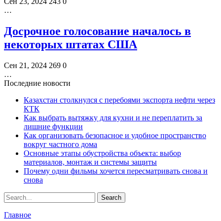
Сен 23, 2024
243
0
…
Досрочное голосование началось в
некоторых штатах США
Сен 21, 2024
269
0
…
Последние новости
Казахстан столкнулся с перебоями экспорта нефти через
КТК
Как выбрать вытяжку для кухни и не переплатить за
лишние функции
Как организовать безопасное и удобное пространство
вокруг частного дома
Основные этапы обустройства объекта: выбор
материалов, монтаж и системы защиты
Почему одни фильмы хочется пересматривать снова и
снова
Главное