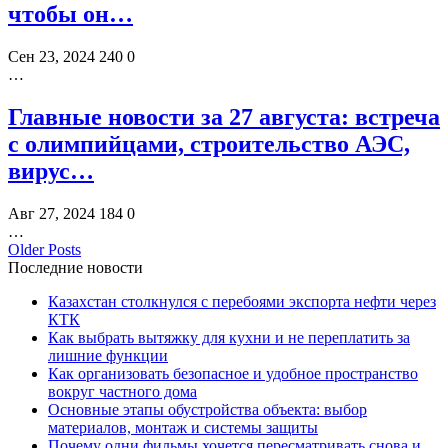
чтобы он…
Сен 23, 2024
240
0
…
Главные новости за 27 августа: встреча
с олимпийцами, строительство АЭС,
вирус…
Авг 27, 2024
184
0
…
Older Posts
Последние новости
Казахстан столкнулся с перебоями экспорта нефти через
КТК
Как выбрать вытяжку для кухни и не переплатить за
лишние функции
Как организовать безопасное и удобное пространство
вокруг частного дома
Основные этапы обустройства объекта: выбор
материалов, монтаж и системы защиты
Почему одни фильмы хочется пересматривать снова и