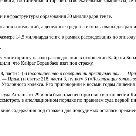
ервиса, гостиничные и торгово-развлекательные комплексы, се
и инфраструктуры образования 30 миллиардов тенге.
органов и компаний, а денежные средства использованы для ра
змере 14,5 миллиарда тенге в рамках расследования по эпизоду
.
 мониторингу начало расследование в отношении Кайрата Боран
щили, что Кайрат Боранбаев взят под стражу.
, части 5 (
«Пособничество в совершении преступления». — Пр
». — Прим
.) и статье 218, части 3, пункту 3 («
Легализация (отмыва
) Уголовного кодекса. Его приговорили к восьми годам лишения
суда Астаны от 29 июня был отменен приговор в отношении Кай
ссмотреть в апелляционном порядке по правилам суда первой и
 виде содержания под стражей для подсудимых осталась прежней