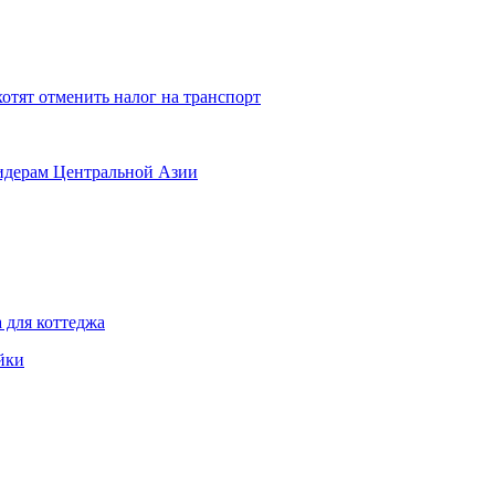
хотят отменить налог на транспорт
лидерам Центральной Азии
 для коттеджа
йки