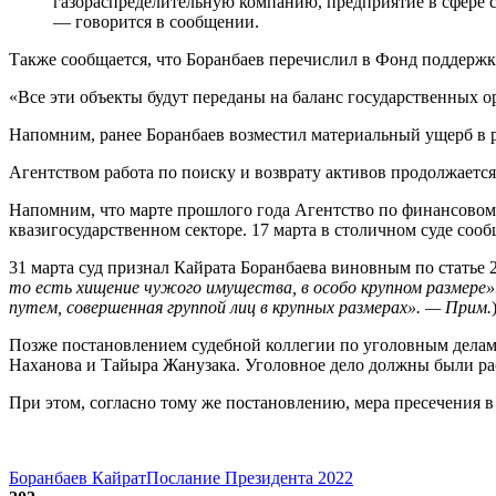
газораспределительную компанию, предприятие в сфере с
— говорится в сообщении.
Также сообщается, что Боранбаев перечислил в Фонд поддержк
«Все эти объекты будут переданы на баланс государственных 
Напомним, ранее Боранбаев возместил материальный ущерб в ра
Агентством работа по поиску и возврату активов продолжается
Напомним, что марте прошлого года Агентство по финансовому
квазигосударственном секторе. 17 марта в столичном суде сооб
31 марта суд признал Кайрата Боранбаева виновным по статье 28
то есть хищение чужого имущества, в особо крупном размере
путем, совершенная группой лиц в крупных размерах». — Прим.
Позже постановлением судебной коллегии по уголовным делам 
Наханова и Тайыра Жанузака. Уголовное дело должны были ра
При этом, согласно тому же постановлению, мера пресечения в
Боранбаев Кайрат
Послание Президента 2022