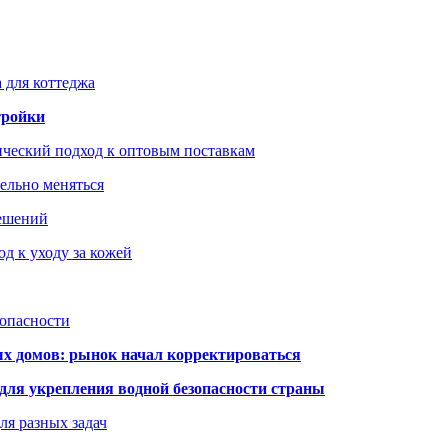
 для коттеджа
тройки
ический подход к оптовым поставкам
тельно меняться
решений
д к уходу за кожей
зопасности
ых домов: рынок начал корректироваться
для укрепления водной безопасности страны
ля разных задач