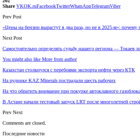
202
Share
VK
OK.ru
Facebook
Twitter
WhatsApp
Telegram
Viber
Prev Post
«Цены на бензин вырастут в два раза, но не в 2025-м»: почему 
Next Post
Самостоятельно определять судьбу нашего региона — Токаев 
You might also like
More from author
Казахстан столкнулся с перебоями экспорта нефти через КТК
На руднике KAZ Minerals пострадали шесть рабочих
На что обратить внимание при покупке автоклавного газоблока
В Астане начали тестовый запуск LRT после многолетней стро
Prev
Next
Comments are closed.
Последние новости