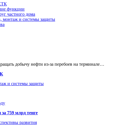
 КТК
шние функции
руг частного дома
в, монтаж и системы защиты
ова
кращать добычу нефти из-за перебоев на терминале…
ТК
нтаж и системы защиты
оду
 за 759 млрд тенге
рспективы развития