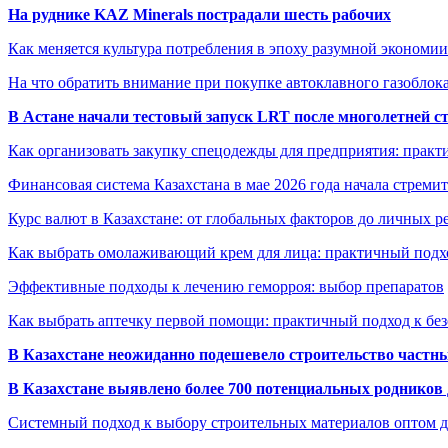
На руднике KAZ Minerals пострадали шесть рабочих
Как меняется культура потребления в эпоху разумной экономии
На что обратить внимание при покупке автоклавного газоблока
В Астане начали тестовый запуск LRT после многолетней с
Как организовать закупку спецодежды для предприятия: практ
Финансовая система Казахстана в мае 2026 года начала стреми
Курс валют в Казахстане: от глобальных факторов до личных 
Как выбрать омолаживающий крем для лица: практичный подхо
Эффективные подходы к лечению геморроя: выбор препаратов
Как выбрать аптечку первой помощи: практичный подход к бе
В Казахстане неожиданно подешевело строительство частн
В Казахстане выявлено более 700 потенциальных родников 
Системный подход к выбору строительных материалов оптом д