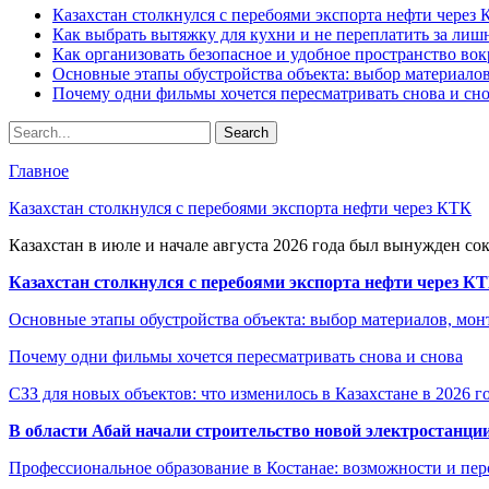
Казахстан столкнулся с перебоями экспорта нефти через
Как выбрать вытяжку для кухни и не переплатить за ли
Как организовать безопасное и удобное пространство вок
Основные этапы обустройства объекта: выбор материало
Почему одни фильмы хочется пересматривать снова и сн
Главное
Казахстан столкнулся с перебоями экспорта нефти через КТК
Казахстан в июле и начале августа 2026 года был вынужден со
Казахстан столкнулся с перебоями экспорта нефти через К
Основные этапы обустройства объекта: выбор материалов, мо
Почему одни фильмы хочется пересматривать снова и снова
СЗЗ для новых объектов: что изменилось в Казахстане в 2026 г
В области Абай начали строительство новой электростанции
Профессиональное образование в Костанае: возможности и пе