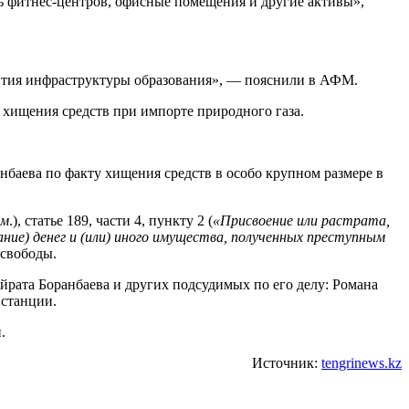
ть фитнес-центров, офисные помещения и другие активы»,
звития инфраструктуры образования», — пояснили в АФМ.
 хищения средств при импорте природного газа.
баева по факту хищения средств в особо крупном размере в
им
.), статье 189, части 4, пункту 2 (
«Присвоение или растрата,
ние) денег и (или) иного имущества, полученных преступным
 свободы.
рата Боранбаева и других подсудимых по его делу: Романа
нстанции.
.
Источник:
tengrinews.kz