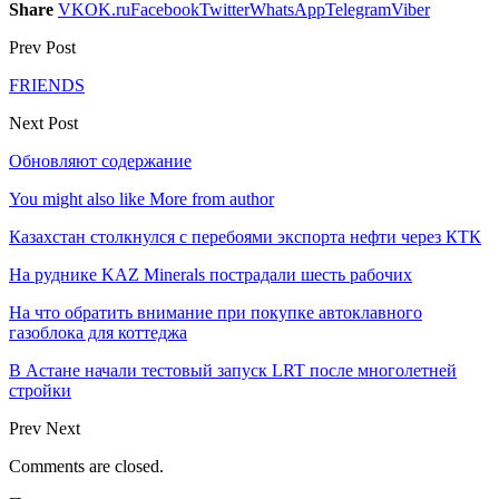
Share
VK
OK.ru
Facebook
Twitter
WhatsApp
Telegram
Viber
Prev Post
FRIENDS
Next Post
Обновляют содержание
You might also like
More from author
Казахстан столкнулся с перебоями экспорта нефти через КТК
На руднике KAZ Minerals пострадали шесть рабочих
На что обратить внимание при покупке автоклавного
газоблока для коттеджа
В Астане начали тестовый запуск LRT после многолетней
стройки
Prev
Next
Comments are closed.