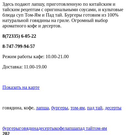
Здесь подают лапшу, приготовленную по китайским и
тайским рецептам с оригинальными соусами, и культовые
блюда суп Том-Ям и Пад тай. Бургеры готовим из 100%
натуральной говядины на гриле. Огромный выбор
ароматного кофе и десертов.
8(72335) 6-05-22
8-747-799-94-57
Режим работы кафе: 10.00-21.00
Доставка: 11.00-19.00
Показать на карте
говядина, кофе,
лапша
,
бургеры
,
том-ям
,
пад тай
,
десерты
бургеры
говядина
десерты
кофе
лапша
пад тай
том-ям
202