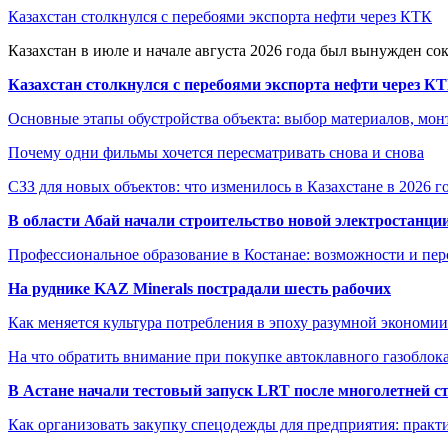
Казахстан столкнулся с перебоями экспорта нефти через КТК
Казахстан в июле и начале августа 2026 года был вынужден со
Казахстан столкнулся с перебоями экспорта нефти через К
Основные этапы обустройства объекта: выбор материалов, мо
Почему одни фильмы хочется пересматривать снова и снова
СЗЗ для новых объектов: что изменилось в Казахстане в 2026 г
В области Абай начали строительство новой электростанции
Профессиональное образование в Костанае: возможности и пе
На руднике KAZ Minerals пострадали шесть рабочих
Как меняется культура потребления в эпоху разумной экономии
На что обратить внимание при покупке автоклавного газоблока
В Астане начали тестовый запуск LRT после многолетней с
Как организовать закупку спецодежды для предприятия: практ