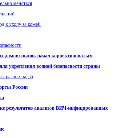
тельно меняться
решений
д к уходу за кожей
зопасности
ых домов: рынок начал корректироваться
для укрепления водной безопасности страны
ля разных задач
порты России
на
ке результатов анализов ВИЧ-инфицированных
не