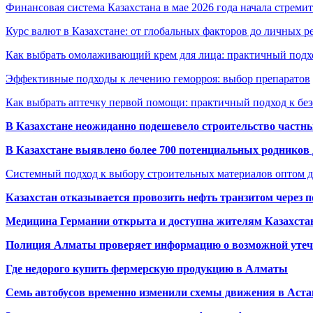
Финансовая система Казахстана в мае 2026 года начала стреми
Курс валют в Казахстане: от глобальных факторов до личных 
Как выбрать омолаживающий крем для лица: практичный подхо
Эффективные подходы к лечению геморроя: выбор препаратов
Как выбрать аптечку первой помощи: практичный подход к бе
В Казахстане неожиданно подешевело строительство частн
В Казахстане выявлено более 700 потенциальных родников 
Системный подход к выбору строительных материалов оптом д
Казахстан отказывается провозить нефть транзитом через 
Медицина Германии открыта и доступна жителям Казахста
Полиция Алматы проверяет информацию о возможной утеч
Где недорого купить фермерскую продукцию в Алматы
Семь автобусов временно изменили схемы движения в Аста