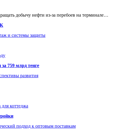
кращать добычу нефти из-за перебоев на терминале…
ТК
нтаж и системы защиты
оду
 за 759 млрд тенге
рспективы развития
 для коттеджа
тройки
ический подход к оптовым поставкам