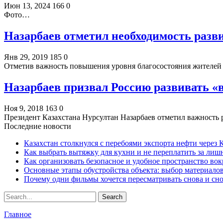
Июн 13, 2024
166
0
Фото…
Назарбаев отметил необходимость разв
Янв 29, 2019
185
0
Отметив важность повышения уровня благосостояния жителей 
Назарбаев призвал Россию развивать «
Ноя 9, 2018
163
0
Президент Казахстана Нурсултан Назарбаев отметил важность 
Последние новости
Казахстан столкнулся с перебоями экспорта нефти через
Как выбрать вытяжку для кухни и не переплатить за ли
Как организовать безопасное и удобное пространство вок
Основные этапы обустройства объекта: выбор материало
Почему одни фильмы хочется пересматривать снова и сн
Главное