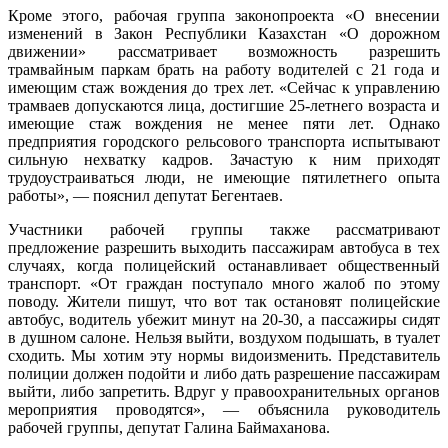
Кроме этого, рабочая группа законопроекта «О внесении
изменений в Закон Республики Казахстан «О дорожном
движении» рассматривает возможность разрешить
трамвайным паркам брать на работу водителей с 21 года и
имеющим стаж вождения до трех лет. «Сейчас к управлению
трамваев допускаются лица, достигшие 25-летнего возраста и
имеющие стаж вождения не менее пяти лет. Однако
предприятия городского рельсового транспорта испытывают
сильную нехватку кадров. Зачастую к ним приходят
трудоустраиваться люди, не имеющие пятилетнего опыта
работы», — пояснил депутат Бегентаев.
Участники рабочей группы также рассматривают
предложение разрешить выходить пассажирам автобуса в тех
случаях, когда полицейский останавливает общественный
транспорт. «От граждан поступало много жалоб по этому
поводу. Жители пишут, что вот так остановят полицейские
автобус, водитель убежит минут на 20-30, а пассажиры сидят
в душном салоне. Нельзя выйти, воздухом подышать, в туалет
сходить. Мы хотим эту нормы видоизменить. Представитель
полиции должен подойти и либо дать разрешение пассажирам
выйти, либо запретить. Вдруг у правоохранительных органов
мероприятия проводятся», — объяснила руководитель
рабочей группы, депутат Галина Баймаханова.