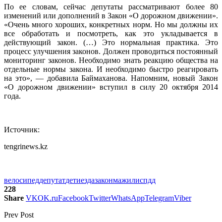
По ее словам, сейчас депутаты рассматривают более 80
изменений или дополнений в Закон «О дорожном движении».
«Очень много хороших, конкретных норм. Но мы должны их
все обработать и посмотреть, как это укладывается в
действующий закон. (…) Это нормальная практика. Это
процесс улучшения законов. Должен проводиться постоянный
мониторинг законов. Необходимо знать реакцию общества на
отдельные нормы закона. И необходимо быстро реагировать
на это», — добавила Баймаханова. Напомним, новый Закон
«О дорожном движении» вступил в силу 20 октября 2014
года.
Источник:
tengrinews.kz
велосипед
депутат
дети
езда
закон
мажилис
пдд
228
Share
VK
OK.ru
Facebook
Twitter
WhatsApp
Telegram
Viber
Prev Post