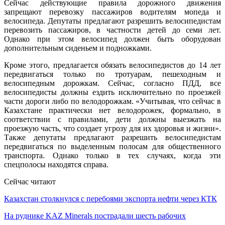
Сейчас действующие правила дорожного движения
запрещают перевозку пассажиров водителям мопеда и
велосипеда. Депутаты предлагают разрешить велосипедистам
перевозить пассажиров, в частности детей до семи лет.
Однако при этом велосипед должен быть оборудован
дополнительным сиденьем и подножками.
Кроме этого, предлагается обязать велосипедистов до 14 лет
передвигаться только по тротуарам, пешеходным и
велосипедным дорожкам. Сейчас, согласно ПДД, все
велосипедисты должны ездить исключительно по проезжей
части дороги либо по велодорожкам. «Учитывая, что сейчас в
Казахстане практически нет велодорожек, формально, в
соответствии с правилами, дети должны выезжать на
проезжую часть, что создает угрозу для их здоровья и жизни».
Также депутаты предлагают разрешить велосипедистам
передвигаться по выделенным полосам для общественного
транспорта. Однако только в тех случаях, когда эти
спецполосы находятся справа.
Сейчас читают
Казахстан столкнулся с перебоями экспорта нефти через КТК
На руднике KAZ Minerals пострадали шесть рабочих