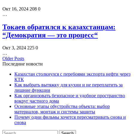
Окт 16, 2024
208
0
…
Токаев обратился к казахстанцам:
“Демократия — это процесс“
Окт 3, 2024
225
0
…
Older Posts
Последние новости
Казахстан столкнулся с перебоями экспорта нефти через
КТК
Как выбрать вытяжку для кухни и не переплатить за
лишние функции
Как организовать безопасное и удобное пространство
вокруг частного дома
Основные этапы обустройства объекта: выбор
материалов, монтаж и системы защиты
Почему одни фильмы хочется пересматривать снова и
снова