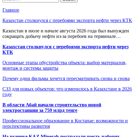
Главное
Казахстан столкнулся с перебоями экспорта нефти через КТК
Казахстан в июле и начале августа 2026 года был вынужден
сокращать добычу нефти из-за перебоев на терминале…
Казахстан столкнулся с перебоями экспорта нефти через
КТК
Основные этапы обустройства объекта: выбор материалов,
монтаж и системы защиты
Почему одни фильмы хочется пересматривать снова и снова
СЗЗ для новых объектов: что изменилось в Казахстане в 2026
году
В области Абай начали строительство новой
электростанции за 759 млрд тенге
Профессиональное образование в Костанае: возможности и
перспективы развития
На руднике KAZ Minerals пострадали шесть рабочих