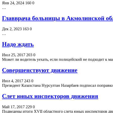
Янв 24, 2024
160
0
…
Главврача больницы в Акмолинской об
Дек 2, 2023
163
0
…
Надо ждать
Июл 25, 2017
203
0
Может ли водитель уехать, если полицейский не подходит к м
Совершенствуют движение
Июл 4, 2017
243
0
Президент Казахстана Нурсултан Назарбаев подписал поправк
Слет юных инспекторов движения
Май 17, 2017
229
0
Подведены итоги XVII областного слета юных инспекторов дв