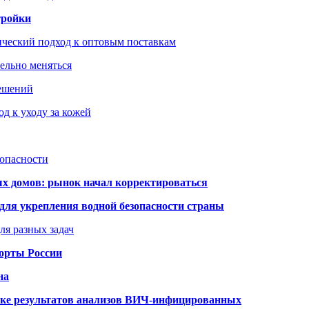
тройки
ический подход к оптовым поставкам
тельно меняться
решений
д к уходу за кожей
зопасности
ых домов: рынок начал корректироваться
для укрепления водной безопасности страны
ля разных задач
порты России
на
ке результатов анализов ВИЧ-инфицированных