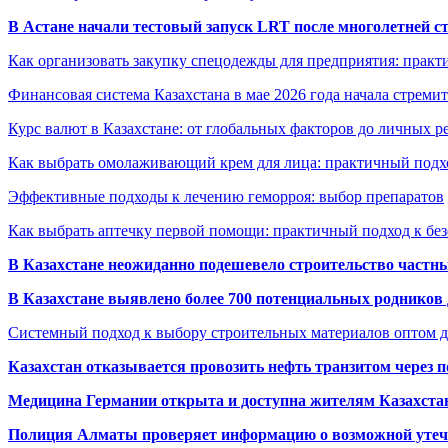
В Астане начали тестовый запуск LRT после многолетней с
Как организовать закупку спецодежды для предприятия: практ
Финансовая система Казахстана в мае 2026 года начала стреми
Курс валют в Казахстане: от глобальных факторов до личных 
Как выбрать омолаживающий крем для лица: практичный подхо
Эффективные подходы к лечению геморроя: выбор препаратов
Как выбрать аптечку первой помощи: практичный подход к бе
В Казахстане неожиданно подешевело строительство частн
В Казахстане выявлено более 700 потенциальных родников 
Системный подход к выбору строительных материалов оптом д
Казахстан отказывается провозить нефть транзитом через 
Медицина Германии открыта и доступна жителям Казахста
Полиция Алматы проверяет информацию о возможной утеч