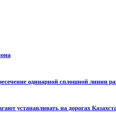
иона
ересечение одинарной сплошной линии р
гают устанавливать на дорогах Казахст