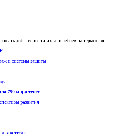
кращать добычу нефти из-за перебоев на терминале…
ТК
нтаж и системы защиты
оду
 за 759 млрд тенге
рспективы развития
 для коттеджа